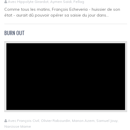
Avec Hippolyte Girardot, Aymen Saïdi, Fellag
Comme tous les matins, François Echeveria - huissier de son
état - aurait dû pouvoir opérer sa saisie du jour dans...
BURN OUT
Avec François Civil, Olivier Rabourdin, Manon Azem, Samuel Jouy,
Narcisse Mame