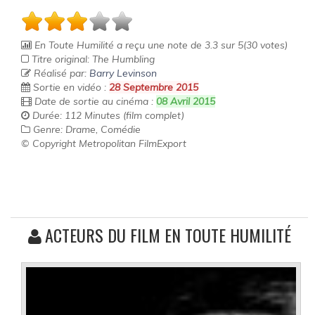
En Toute Humilité
a reçu une note de
3.3
sur
5
(
30
votes)
Titre original: The Humbling
Réalisé par:
Barry Levinson
Sortie en vidéo :
28 Septembre 2015
Date de sortie au cinéma :
08 Avril 2015
Durée: 112 Minutes (film complet)
Genre: Drame, Comédie
© Copyright Metropolitan FilmExport
ACTEURS DU FILM EN TOUTE HUMILITÉ