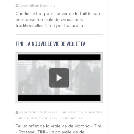
Avec Killian Donnelly
Charlie se bat pour sauver de la faillite son
entreprise familiale de chaussures
traditionnelles. Il fait par hasard la...
TINI: LA NOUVELLE VIE DE VIOLETTA
Avec Martina Stoessel, Jorge Blanco, Mercedes
Lambre, Adrián Salzedo, Clara Alonso
Tel un reflet de la vraie vie de Martina « Tini
» Stoessel, TINI – La nouvelle vie de