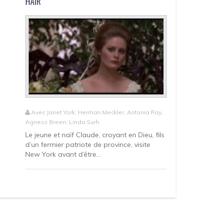
HAIR
Avec Janet York, Herman Meckler, Antonia Ray,
Agness Breen, Linda Surh
Le jeune et naïf Claude, croyant en Dieu, fils
d’un fermier patriote de province, visite
New York avant d’être...