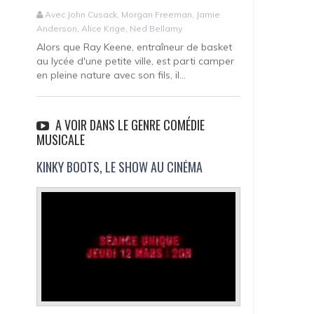
Avec John Cusack, Morgan Freeman, Jamie
Anderson, Alice Krige, Ned Bellamy
Alors que Ray Keene, entraîneur de basket
au lycée d'une petite ville, est parti camper
en pleine nature avec son fils, il...
A VOIR DANS LE GENRE COMÉDIE
MUSICALE
KINKY BOOTS, LE SHOW AU CINÉMA