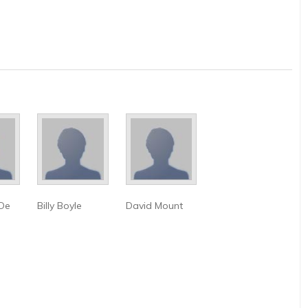
 De
Billy Boyle
David Mount