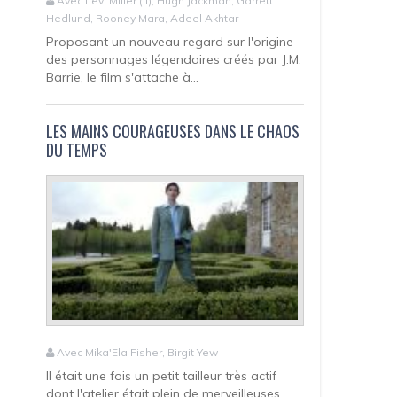
Avec Levi Miller (II), Hugh Jackman, Garrett
Hedlund, Rooney Mara, Adeel Akhtar
Proposant un nouveau regard sur l'origine
des personnages légendaires créés par J.M.
Barrie, le film s'attache à...
LES MAINS COURAGEUSES DANS LE CHAOS
DU TEMPS
Avec Mika'Ela Fisher, Birgit Yew
Il était une fois un petit tailleur très actif
dont l'atelier était plein de merveilleuses