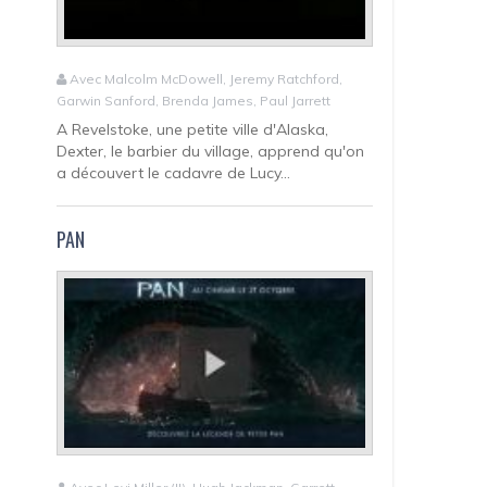
Avec Malcolm McDowell, Jeremy Ratchford,
Garwin Sanford, Brenda James, Paul Jarrett
A Revelstoke, une petite ville d'Alaska,
Dexter, le barbier du village, apprend qu'on
a découvert le cadavre de Lucy...
PAN