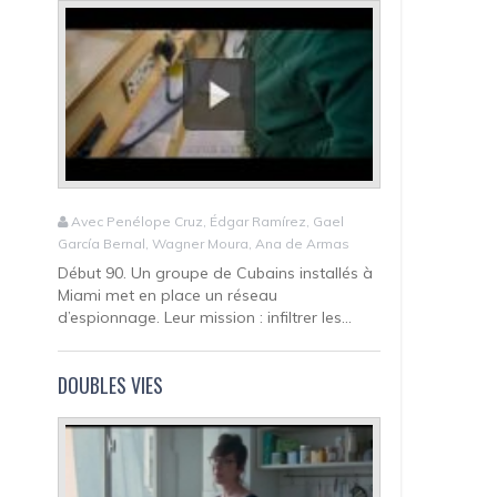
Avec Penélope Cruz, Édgar Ramírez, Gael
García Bernal, Wagner Moura, Ana de Armas
Début 90. Un groupe de Cubains installés à
Miami met en place un réseau
d’espionnage. Leur mission : infiltrer les...
DOUBLES VIES