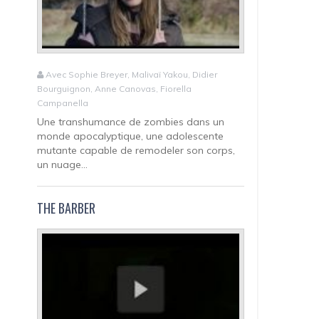
Avec Sophie Breyer, Malivaï Yakou, Didier
Bourguignon, Anne Canovas, Fiorella
Campanella
Une transhumance de zombies dans un
monde apocalyptique, une adolescente
mutante capable de remodeler son corps,
un nuage...
THE BARBER