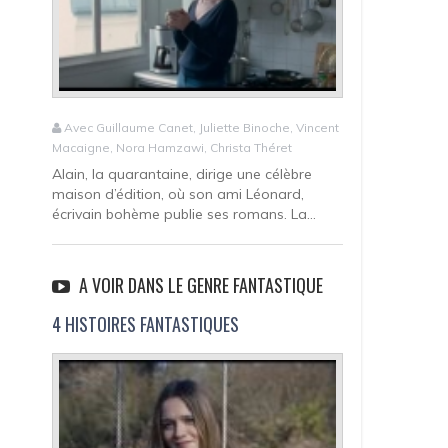
Avec Guillaume Canet, Juliette Binoche, Vincent
Macaigne, Nora Hamzawi, Christa Théret
Alain, la quarantaine, dirige une célèbre
maison d’édition, où son ami Léonard,
écrivain bohème publie ses romans. La...
A VOIR DANS LE GENRE FANTASTIQUE
4 HISTOIRES FANTASTIQUES