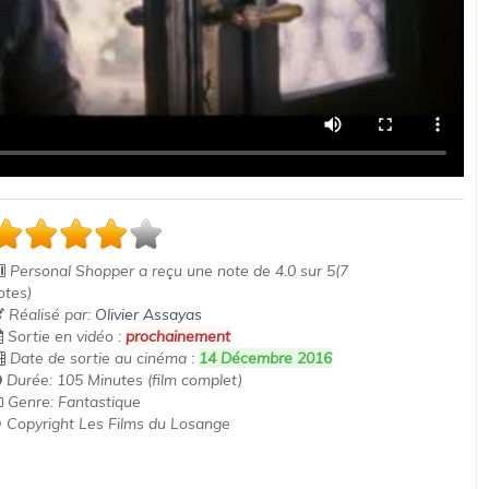
Personal Shopper
a reçu une note de
4.0
sur
5
(
7
otes)
Réalisé par:
Olivier Assayas
Sortie en vidéo :
prochainement
Date de sortie au cinéma :
14 Décembre 2016
Durée: 105 Minutes (film complet)
Genre: Fantastique
 Copyright Les Films du Losange