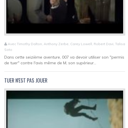
Avec Timothy Dalton, Anthony Zerbe, Carey Lowell, Robert Davi, Talisa
Soto
Dans cette seizième aventure, 007 va devoir utiliser son "permis
de tuer" contre l'avis même de M, son supérieur...
TUER N'EST PAS JOUER