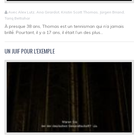
Avec Alex Lutz, Ana Girardot, Kristin Scott Thomas, Jürgen Briand,
Tariq Bettahar
À presque 38 ans, Thomas est un tennisman qui n’a jamais
brillé́. Pourtant, il y a 17 ans, il était l’un des plus...
UN JUIF POUR L'EXEMPLE