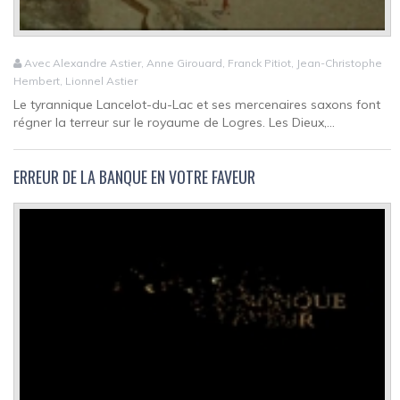
Avec Alexandre Astier, Anne Girouard, Franck Pitiot, Jean-Christophe
Hembert, Lionnel Astier
Le tyrannique Lancelot-du-Lac et ses mercenaires saxons font
régner la terreur sur le royaume de Logres. Les Dieux,...
ERREUR DE LA BANQUE EN VOTRE FAVEUR