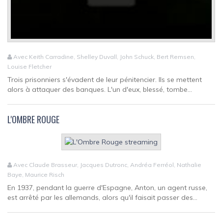
Avec Keith Carradine, Shelley Duvall, John Schuck, Bert Remsen,
Louise Fletcher
Trois prisonniers s'évadent de leur pénitencier. Ils se mettent
alors à attaquer des banques. L'un d'eux, blessé, tombe...
L'OMBRE ROUGE
Avec Claude Brasseur, Jacques Dutronc, Andréa Ferréol, Nathalie
Baye, Maurice Risch
En 1937, pendant la guerre d'Espagne, Anton, un agent russe,
est arrêté par les allemands, alors qu'il faisait passer des...