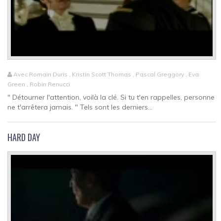
Avec Romain Duris , Kristin Scott Thomas , Pascal Greggory , Eva
Green , Robin Renucci
" Détourner l'attention, voilà la clé. Si tu t'en rappelles, personne
ne t'arrêtera jamais. " Tels sont les derniers...
HARD DAY