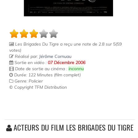
Les Brigades Du Tigre
a reçu une note de
2.8
sur
5
(
59
votes)
Réalisé par:
Jérôme Cornuau
Sortie en vidéo :
07 Décembre 2006
Date de sortie au cinéma :
inconnu
Durée: 122 Minutes (film complet)
Genre: Policier
© Copyright TFM Distribution
ACTEURS DU FILM LES BRIGADES DU TIGRE