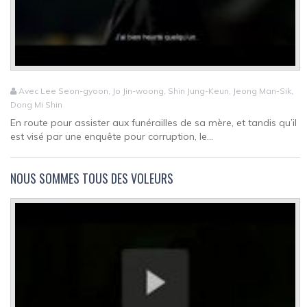
Avec Lee Seon-gyoon, Jo Jin-woong, Shin Jung-Keun, Jeong Man-Sik,
Dong Mi Shin
En route pour assister aux funérailles de sa mère, et tandis qu’il
est visé par une enquête pour corruption, le...
NOUS SOMMES TOUS DES VOLEURS