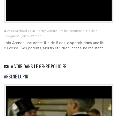
Avec Michaël Youn, Fanny Valette, Emilie Dequenne, Pauline
Haugness, Jules Werner
Lola Arendt, une petite fille de 8 ans, disparaît dans une Ile
d’Ecosse. Ses parents, Martin et Sarah, brisés, ne résistent...
A VOIR DANS LE GENRE POLICIER
ARSÈNE LUPIN