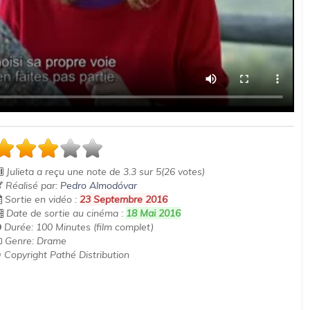
Julieta
a reçu une note de
3.3
sur
5
(
26
votes)
Réalisé par:
Pedro Almodóvar
Sortie en vidéo :
23 Septembre 2016
Date de sortie au cinéma :
18 Mai 2016
Durée: 100 Minutes (film complet)
Genre: Drame
 Copyright Pathé Distribution