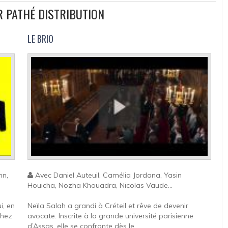
UR PATHÉ DISTRIBUTION
LE BRIO
nn,
Avec Daniel Auteuil, Camélia Jordana, Yasin
Houicha, Nozha Khouadra, Nicolas Vaude...
i, en
Neïla Salah a grandi à Créteil et rêve de devenir
chez
avocate. Inscrite à la grande université parisienne
d’Assas, elle se confronte dès le...