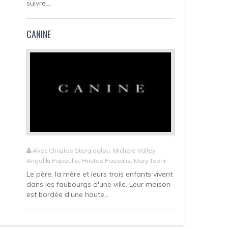
suivre...
CANINE
Avec Christos Stergioglou, Michele Valley,
Angeliki Papoulia, Hristos Passalis, Mary Tsoni
Le père, la mère et leurs trois enfants vivent
dans les faubourgs d'une ville. Leur maison
est bordée d'une haute...