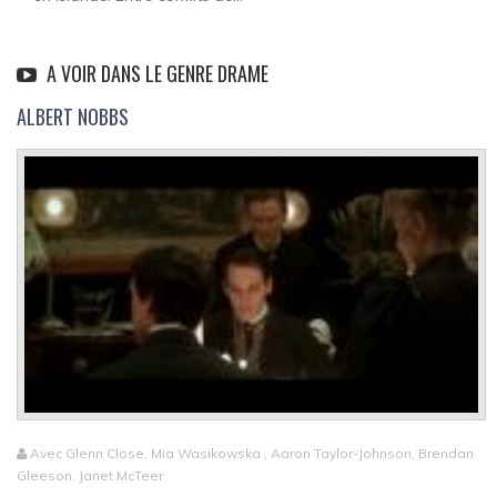
A VOIR DANS LE GENRE DRAME
ALBERT NOBBS
Avec Glenn Close, Mia Wasikowska , Aaron Taylor-Johnson, Brendan
Gleeson, Janet McTeer