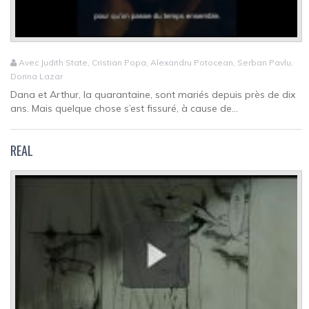
Avec Judith State, Cristian Popa, Alexandru Potocean, Serban Pavlu,
Dorina Lazar
Dana et Arthur, la quarantaine, sont mariés depuis près de dix
ans. Mais quelque chose s’est fissuré, à cause de...
REAL