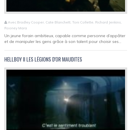
Avec Bradley Cooper, Cate Blanchett, Toni Collette, Richard Jenkins,
Rooney Mara
Un jeune forain ambitieux, capable comme personne d’appâter
et de manipuler les gens grâce à son talent pour choisir ses...
HELLBOY II LES LÉGIONS D'OR MAUDITES