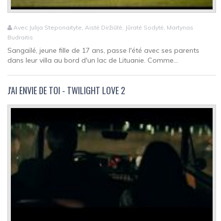
Avec Julija Steponaityte, Aistė Diržiūtė, Jūratė Sodytė, Martynas
Budraitis
Sangaïlé, jeune fille de 17 ans, passe l'été avec ses parents
dans leur villa au bord d'un lac de Lituanie. Comme...
J'AI ENVIE DE TOI - TWILIGHT LOVE 2