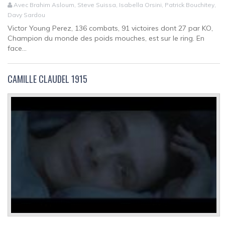
Avec Brahim Asloum, Steve Suissa, Isabella Orsini, Patrick Bouchitey,
Davy Sardou
Victor Young Perez, 136 combats, 91 victoires dont 27 par KO,
Champion du monde des poids mouches, est sur le ring. En
face...
CAMILLE CLAUDEL 1915