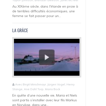
Taylor-Johnson, Brendan Gleeson, Janet McTeer
Au XIXème siècle, dans l’Irlande en proie à
de terribles difficultés économiques, une
femme se fait passer pour un...
LA GRÂCE
Avec Birgit Minichmayr, Jürgen Vogel, Henry
Stange, Ane Dahl Torp, Maria Bock
En quête d’une nouvelle vie, Maria et Niels
sont partis s’installer avec leur fils Markus
en Norvège, dans une...