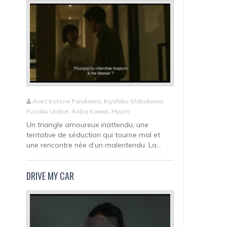
Avec Kotone Furukawa, Kiyohiko Shibukawa,
Fusako Urabe, Aoba Kawai, Hyunri
Un triangle amoureux inattendu, une
tentative de séduction qui tourne mal et
une rencontre née d’un malentendu. La...
DRIVE MY CAR