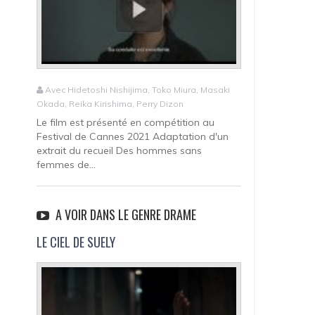
Avec Hidetoshi Nishijima, Toko Miura, Masaki
Okada, Reika Kirishima, Perry Dizon
Le film est présenté en compétition au
Festival de Cannes 2021 Adaptation d'un
extrait du recueil Des hommes sans
femmes de...
A VOIR DANS LE GENRE DRAME
LE CIEL DE SUELY