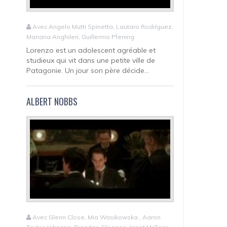
Avec Angelo Mutti Spinetta, Lautaro Rodríguez,
Mariana Anghileri, Guillermo Pfening
Lorenzo est un adolescent agréable et
studieux qui vit dans une petite ville de
Patagonie. Un jour son père décide...
ALBERT NOBBS
Avec Glenn Close, Mia Wasikowska , Aaron