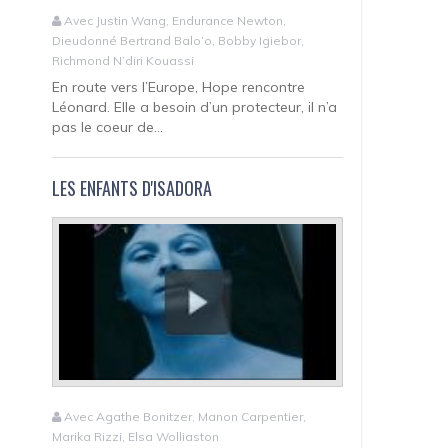
Avec Justin Wang, Endurance Newton,
Dieudonné Bertrand Balo’o, Bobby Igiebor,
Richmond N’diri Kouassi
En route vers l’Europe, Hope rencontre
Léonard. Elle a besoin d’un protecteur, il n’a
pas le coeur de...
LES ENFANTS D'ISADORA
Avec Agathe Bonitzer, Manon Carpentier,
Marika Rizzi, Elsa Wolliaston