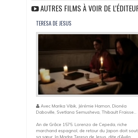
AUTRES FILMS À VOIR DE L'ÉDITE
TERESA DE JESUS
Avec Marika Vibik, Jérémie Hamon, Dionéa
Daboville, Svetlana Semusheva, Thibault Fraisse...
An de Grâce 1575. Lorenzo de Cepeda, riche
marchand espagnol, de retour du Japon doit sout
sa sœur, la Madre Teresa de Jesus, dite d’Avila,...