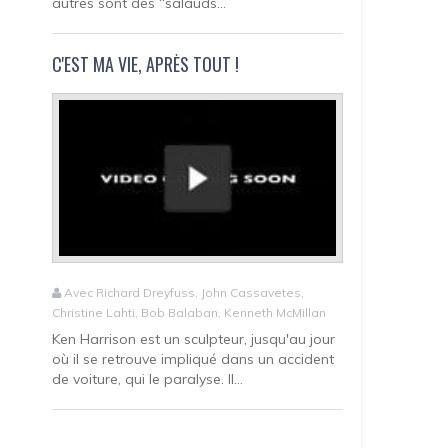
autres sont des “salauds...
C'EST MA VIE, APRÈS TOUT !
Avec Richard Dreyfuss, John Cassavetes,
Christine Lahti, Bob Balaban, Kenneth McMillan
Ken Harrison est un sculpteur, jusqu'au jour
où il se retrouve impliqué dans un accident
de voiture, qui le paralyse. Il...