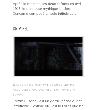
Après la mort de ses deux enfants en avril
1913, la danseuse mythique Isadora
Duncan a composé un solo intitulé La...
CRIMINEL
Avec Aleksei Guskov, Nadezhda Markina,
Anastasia Sheveleva, Valeri Smirnov, Maria
Sokova
Trofim Rusanov est un garde-pêche dur et
intraitable. Il estime qu’il est la Loi et que les