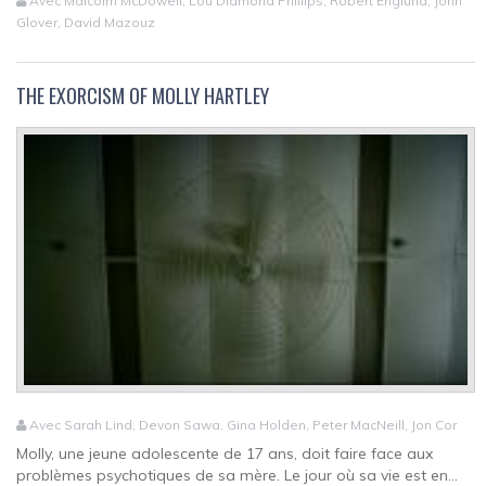
Avec Malcolm McDowell, Lou Diamond Phillips, Robert Englund, John
Glover, David Mazouz
THE EXORCISM OF MOLLY HARTLEY
Avec Sarah Lind, Devon Sawa, Gina Holden, Peter MacNeill, Jon Cor
Molly, une jeune adolescente de 17 ans, doit faire face aux
problèmes psychotiques de sa mère. Le jour où sa vie est en...