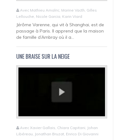
Avec Mathieu Amalric, Marine Vacth, Gilles
Lellouche, Nicole Garcia, Karin Viard
Jérôme Varenne, qui vit à Shanghai, est de
passage à Paris. Il apprend que la maison
de famille d’Ambray où il a...
UNE BRAISE SUR LA NEIGE
Avec Xavier Gallais, Chiara Capitani, Johan
Libéreau, Jonathan Bruzat, Enrico Di Giovanni