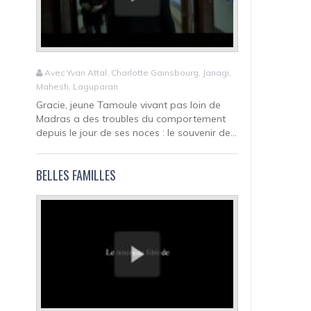
Avec Yvan Attal, Charlotte Gainsbourg, Janagi,
Mahesh, Laguparan
Gracie, jeune Tamoule vivant pas loin de
Madras a des troubles du comportement
depuis le jour de ses noces : le souvenir de...
BELLES FAMILLES