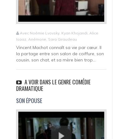
Avec Noémie Lvovsky, Kyan Khojandi, Alice
Isaaz, Anémone, Sara Giraudeau
Vincent Machot connaît sa vie par cœur. Il
la partage entre son salon de coiffure, son
cousin, son chat, et sa mère bien trop...
A VOIR DANS LE GENRE COMÉDIE
DRAMATIQUE
SON ÉPOUSE