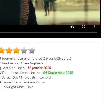
Fourmi
a reçu une note de
2.9
sur
5
(
25
votes)
Réalisé par:
Julien Rappeneau
Sortie en vidéo :
15 Janvier 2020
Date de sortie au cinéma :
04 Septembre 2019
Durée: 105 Minutes (film complet)
Genre: Comédie dramatique
 Copyright Mars Films