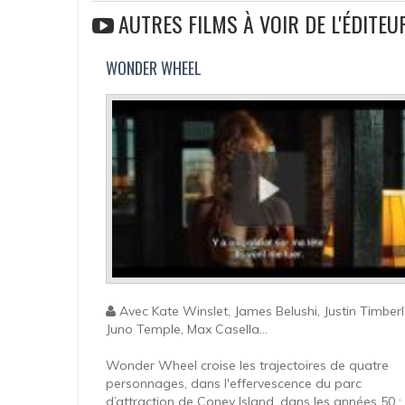
AUTRES FILMS À VOIR DE L'ÉDITE
WONDER WHEEL
Avec Kate Winslet, James Belushi, Justin Timberl
Juno Temple, Max Casella...
Wonder Wheel croise les trajectoires de quatre
personnages, dans l'effervescence du parc
d’attraction de Coney Island, dans les années 50 :..