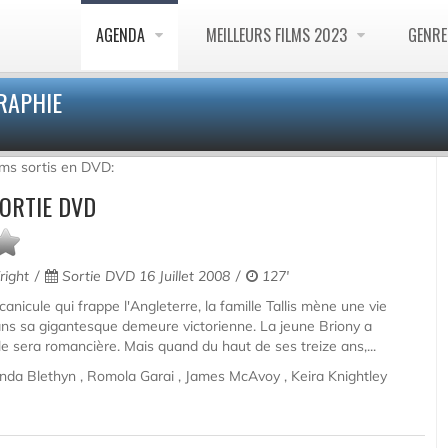
AGENDA
MEILLEURS FILMS 2023
GENR
RAPHIE
ilms sortis en DVD:
ORTIE DVD
ight
Sortie DVD 16 Juillet 2008
127'
anicule qui frappe l'Angleterre, la famille Tallis mène une vie
dans sa gigantesque demeure victorienne. La jeune Briony a
le sera romancière. Mais quand du haut de ses treize ans,...
nda Blethyn , Romola Garai , James McAvoy , Keira Knightley