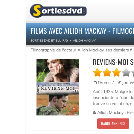
FILMS AVEC AILIDH MACKAY - FILMOG
SORTIES DVD ET BLU-RAY
AILIDH MACKAY
Filmographie de l'acteur Ailidh Mackay, ses derniers f
REVIENS-MOI S
Drame
Joe Wr
Août 1935. Malgré la c
insouciante à l'abri 
trouvé sa vocation, el
Ailidh Mackay , Bre
BANDE ANNONCE