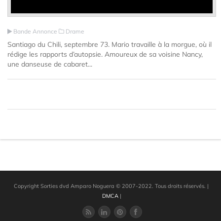
Bande Annonce
Drame
Santiago du Chili, septembre 73. Mario travaille à la morgue, où il
rédige les rapports d’autopsie. Amoureux de sa voisine Nancy,
une danseuse de cabaret...
Copyright Sorties dvd Amparo Noguera © 2007-2022. Tous droits réservés.
|
DMCA
|