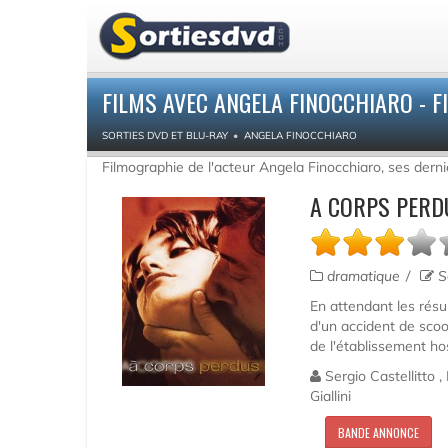
FILMS AVEC ANGELA FINOCCHIARO - 
SORTIES DVD ET BLU-RAY
ANGELA FINOCCHIARO
Filmographie de l'acteur Angela Finocchiaro, ses derni
A CORPS PERD
dramatique
Se
En attendant les résul
d'un accident de scoo
de l'établissement hos
Sergio Castellitto ,
Giallini
BANDE ANNONCE