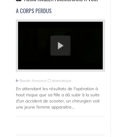
A CORPS PERDUS
Bande Annonce
dramatique
En attendant les résultats de l'opération à
haut risque que sa fille a dû subir à la suite
d'un accident de scooter, un chirurgien voit
une jeune femme apparaitre...