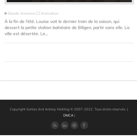
Bande Annonce
Animation
À la fin de l'été, Louise voit le dernier train de la saison, qui
dessert la petite station balnéaire de Biligen, partir sans elle. La
ville est désertée. Le...
Copyright Sorties dvd Antony Hickling © 2007-2022. Tous droits réservés.
|
DMCA
|