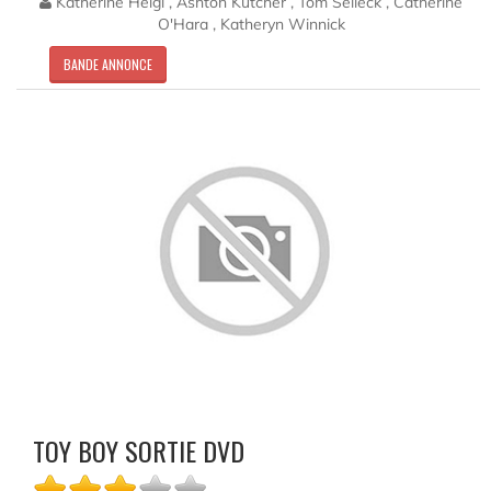
Katherine Heigl , Ashton Kutcher , Tom Selleck , Catherine
O'Hara , Katheryn Winnick
BANDE ANNONCE
TOY BOY SORTIE DVD