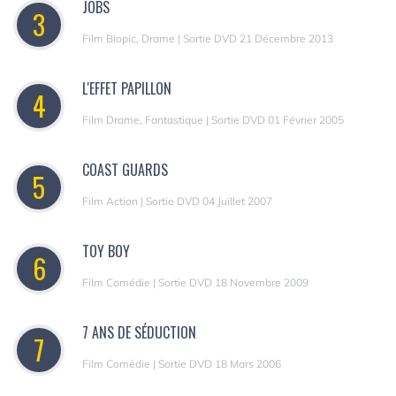
JOBS
3
Film Biopic, Drame | Sortie DVD 21 Décembre 2013
L'EFFET PAPILLON
4
Film Drame, Fantastique | Sortie DVD 01 Février 2005
COAST GUARDS
5
Film Action | Sortie DVD 04 Juillet 2007
TOY BOY
6
Film Comédie | Sortie DVD 18 Novembre 2009
7 ANS DE SÉDUCTION
7
Film Comédie | Sortie DVD 18 Mars 2006