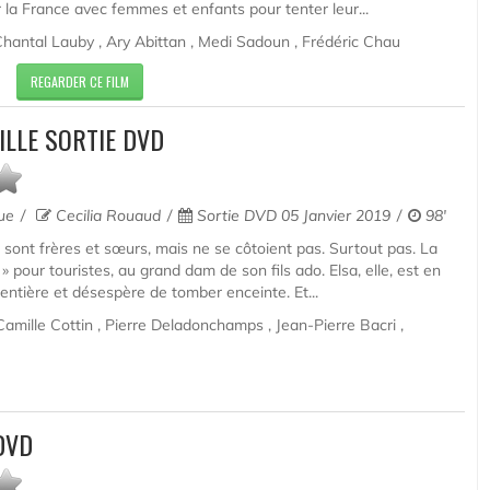
r la France avec femmes et enfants pour tenter leur...
 Chantal Lauby , Ary Abittan , Medi Sadoun , Frédéric Chau
REGARDER CE FILM
ILLE SORTIE DVD
que
Cecilia Rouaud
Sortie DVD 05 Janvier 2019
98'
o sont frères et sœurs, mais ne se côtoient pas. Surtout pas. La
» pour touristes, au grand dam de son fils ado. Elsa, elle, est en
 entière et désespère de tomber enceinte. Et...
amille Cottin , Pierre Deladonchamps , Jean-Pierre Bacri ,
DVD