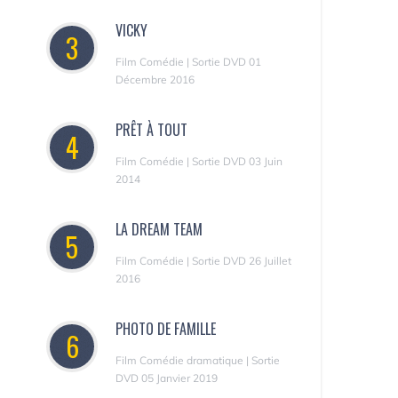
VICKY
3
Film Comédie | Sortie DVD 01
Décembre 2016
PRÊT À TOUT
4
Film Comédie | Sortie DVD 03 Juin
2014
LA DREAM TEAM
5
Film Comédie | Sortie DVD 26 Juillet
2016
PHOTO DE FAMILLE
6
Film Comédie dramatique | Sortie
DVD 05 Janvier 2019