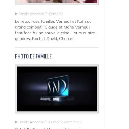
Bande Annonce
Comédie
Le retour des familles Verneuil et Koffi au
grand complet ! Claude et Marie Verneuil
font face à une nouvelle crise. Leurs quatre
gendres, Rachid, David, Chao et...
PHOTO DE FAMILLE
Bande Annonce
Comédie dramatique