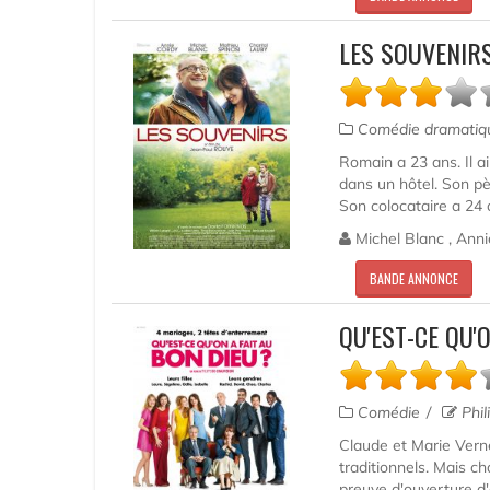
LES SOUVENIR
Comédie dramati
Romain a 23 ans. Il aim
dans un hôtel. Son pèr
Son colocataire a 24 a
Michel Blanc , Anni
BANDE ANNONCE
QU'EST-CE QU'
Comédie
Phil
Claude et Marie Verne
traditionnels. Mais ch
preuve d'ouverture d'es