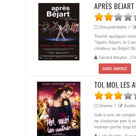
APRÈS BEJART
Documentaire
Tourné quelques mois 
"Après Béjart, le Coe
créateur au Béjart Ba
Gérard Meylan , Ch
BANDE ANNONCE
TOI, MOI, LES
Drame
Audre
Gab a une vie rangée 
ne s’autorise pas à vi
maman partie trop tôt