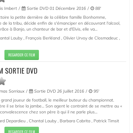
s Imbert
Sortie DVD 01 Décembre 2016
88'
toire la petite dernière de la célèbre famille Bonhomme,
e de la tribu, décide enfin de s'émanciper en découvrant l'alcool,
 Grâce à Banjo, un chanteur de bar et d'Elvis, elle va...
antal Lauby , François Berléand , Olivier Urvoy de Closmadeuc ,
REGARDER CE FILM
M SORTIE DVD
as Sorriaux
Sortie DVD 26 Juillet 2016
95'
grand joueur de football, le meilleur buteur du championnat.
e il se brise la jambe... Son agent le contraint de se mettre au «
convalescence chez son père à qui il ne parle plus...
d Depardieu , Chantal Lauby , Barbara Cabrita , Patrick Timsit
REGARDER CE FILM