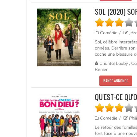
SOL (2020) SO
Comédie
Jéza
Sol, célèbre interprè
années. Derrière son 
cache une blessure don
Chantal Lauby , Cam
Renier
BANDE ANNONCE
QU'EST-CE QU'
Comédie
Phil
Le retour des famille
font face à une nouve