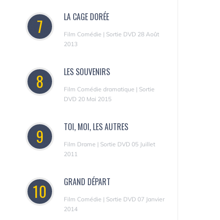
LA CAGE DORÉE
7
Film Comédie | Sortie DVD 28 Août
2013
LES SOUVENIRS
8
Film Comédie dramatique | Sortie
DVD 20 Mai 2015
TOI, MOI, LES AUTRES
9
Film Drame | Sortie DVD 05 Juillet
2011
GRAND DÉPART
10
Film Comédie | Sortie DVD 07 Janvier
2014