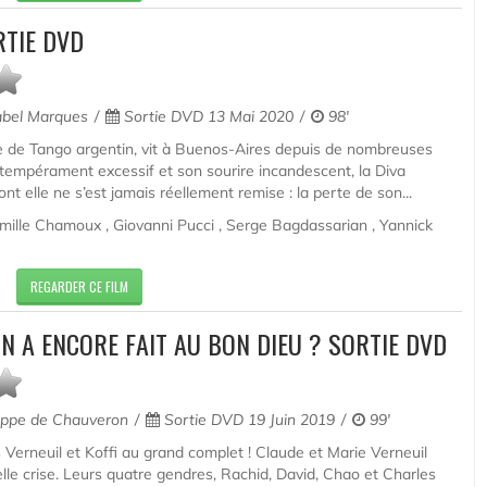
RTIE DVD
bel Marques
Sortie DVD 13 Mai 2020
98'
te de Tango argentin, vit à Buenos-Aires depuis de nombreuses
tempérament excessif et son sourire incandescent, la Diva
t elle ne s’est jamais réellement remise : la perte de son...
ille Chamoux , Giovanni Pucci , Serge Bagdassarian , Yannick
REGARDER CE FILM
ON A ENCORE FAIT AU BON DIEU ? SORTIE DVD
ippe de Chauveron
Sortie DVD 19 Juin 2019
99'
s Verneuil et Koffi au grand complet ! Claude et Marie Verneuil
lle crise. Leurs quatre gendres, Rachid, David, Chao et Charles