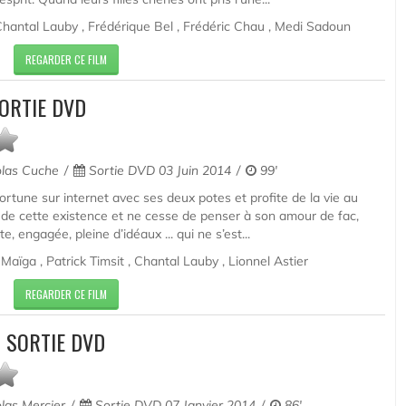
 Chantal Lauby , Frédérique Bel , Frédéric Chau , Medi Sadoun
REGARDER CE FILM
ORTIE DVD
las Cuche
Sortie DVD 03 Juin 2014
99'
ortune sur internet avec ses deux potes et profite de la vie au
se de cette existence et ne cesse de penser à son amour de fac,
nte, engagée, pleine d’idéaux ... qui ne s’est...
Maïga , Patrick Timsit , Chantal Lauby , Lionnel Astier
REGARDER CE FILM
 SORTIE DVD
las Mercier
Sortie DVD 07 Janvier 2014
86'