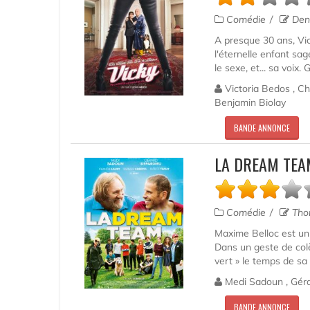
Comédie
Deni
A presque 30 ans, Vic
l'éternelle enfant sag
le sexe, et... sa voix.
Victoria Bedos , Ch
Benjamin Biolay
BANDE ANNONCE
LA DREAM TEA
Comédie
Thom
Maxime Belloc est un 
Dans un geste de colèr
vert » le temps de sa 
Medi Sadoun , Gérar
BANDE ANNONCE