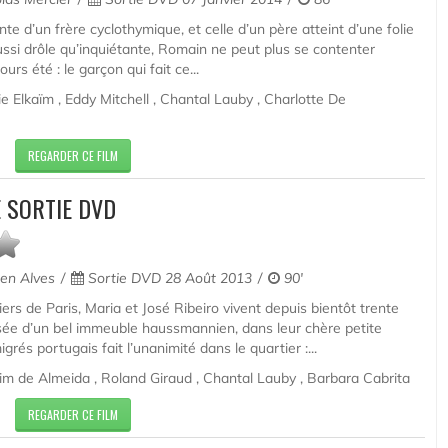
nte d’un frère cyclothymique, et celle d’un père atteint d’une folie
si drôle qu’inquiétante, Romain ne peut plus se contenter
jours été : le garçon qui fait ce...
e Elkaïm , Eddy Mitchell , Chantal Lauby , Charlotte De
REGARDER CE FILM
 SORTIE DVD
en Alves
Sortie DVD 28 Août 2013
90'
ers de Paris, Maria et José Ribeiro vivent depuis bientôt trente
ée d’un bel immeuble haussmannien, dans leur chère petite
grés portugais fait l’unanimité dans le quartier :...
im de Almeida , Roland Giraud , Chantal Lauby , Barbara Cabrita
REGARDER CE FILM