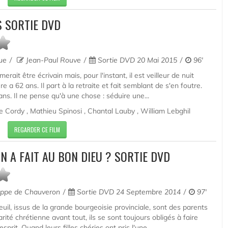
S SORTIE DVD
que
Jean-Paul Rouve
Sortie DVD 20 Mai 2015
96'
erait être écrivain mais, pour l'instant, il est veilleur de nuit
e a 62 ans. Il part à la retraite et fait semblant de s'en foutre.
ns. Il ne pense qu'à une chose : séduire une...
e Cordy , Mathieu Spinosi , Chantal Lauby , William Lebghil
REGARDER CE FILM
ON A FAIT AU BON DIEU ? SORTIE DVD
ippe de Chauveron
Sortie DVD 24 Septembre 2014
97'
uil, issus de la grande bourgeoisie provinciale, sont des parents
arité chrétienne avant tout, ils se sont toujours obligés à faire
prit. Quand leurs filles chéries ont pris l'une...