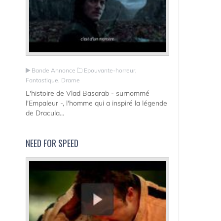
Bande Annonce
Epouvante-horreur,
Fantastique, Drame
L'histoire de Vlad Basarab - surnommé
l'Empaleur -, l'homme qui a inspiré la légende
de Dracula...
NEED FOR SPEED