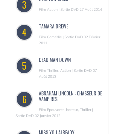
3
Film Action | Sortie DVD 27 Août 2014
TAMARA DREWE
4
Film Comédie | Sortie DVD 02 Février
2011
DEAD MAN DOWN
5
Film Thriller, Action | Sortie DVD 07
Août 2013
ABRAHAM LINCOLN : CHASSEUR DE
6
VAMPIRES
Film Epouvante-horreur, Thriller |
Sortie DVD 02 Janvier 2012
MISS YOU ALREADY