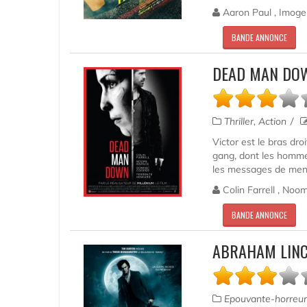
Aaron Paul , Imogen
BANDE ANNONCE
DEAD MAN DOW
Thriller, Action
Victor est le bras dro
gang, dont les hommes
les messages de menac
Colin Farrell , Noo
BANDE ANNONCE
ABRAHAM LINC
Epouvante-horreur,