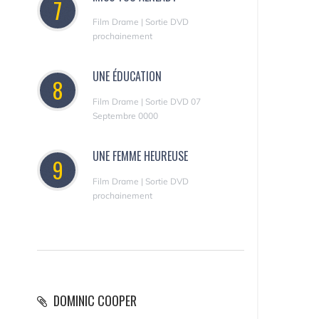
7
Film Drame | Sortie DVD
prochainement
UNE ÉDUCATION
8
Film Drame | Sortie DVD 07
Septembre 0000
UNE FEMME HEUREUSE
9
Film Drame | Sortie DVD
prochainement
DOMINIC COOPER