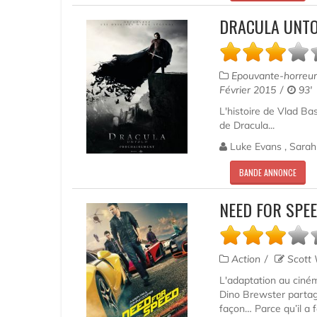
DRACULA UNTO
Epouvante-horreur
Février 2015
93'
L'histoire de Vlad Ba
de Dracula...
Luke Evans , Sarah
BANDE ANNONCE
NEED FOR SPEE
Action
Scott
L'adaptation au ciném
Dino Brewster partag
façon… Parce qu’il a f