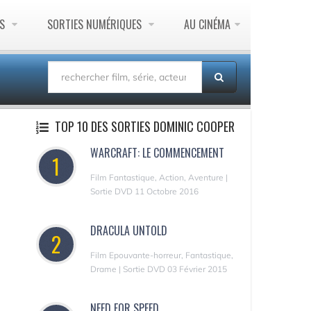
ES
SORTIES NUMÉRIQUES
AU CINÉMA
TOP 10 DES SORTIES DOMINIC COOPER
WARCRAFT: LE COMMENCEMENT
1
Film Fantastique, Action, Aventure |
Sortie DVD 11 Octobre 2016
DRACULA UNTOLD
2
Film Epouvante-horreur, Fantastique,
Drame | Sortie DVD 03 Février 2015
NEED FOR SPEED