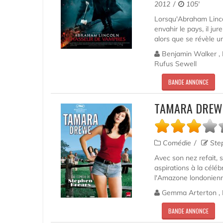
2012
105'
Lorsqu'Abraham Linco
envahir le pays, il ju
alors que se révèle u
Benjamin Walker , 
Rufus Sewell
BANDE ANNONCE
TAMARA DREWE
Comédie
Step
Avec son nez refait, 
aspirations à la céléb
l'Amazone londonienne
Gemma Arterton , R
BANDE ANNONCE