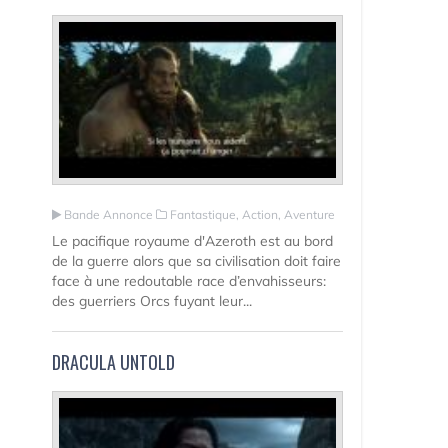
Bande Annonce
Fantastique, Action, Aventure
Le pacifique royaume d'Azeroth est au bord
de la guerre alors que sa civilisation doit faire
face à une redoutable race d’envahisseurs:
des guerriers Orcs fuyant leur...
DRACULA UNTOLD