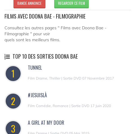
BANDE ANNONCE
REGARDER CE FILM
FILMS AVEC DOONA BAE - FILMOGRAPHIE
Consultez les autres pages " Films avec Doona Bae -
Filmographie " pour voir
quels sont les meilleurs films.
TOP 10 DES SORTIES DOONA BAE
TUNNEL
1
Film Drame, Thriller | Sortie DVD 07 Novembre 2017
#JESUISLÀ
2
Film Comédie, Romance | Sortie DVD 17 Juin 2020
A GIRL AT MY DOOR
3
Film Drame | Sortie DVD 05 Mai 2015