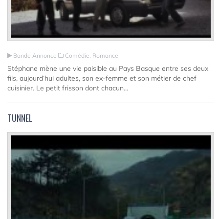
Bande Annonce
Comédie, Romance
Stéphane mène une vie paisible au Pays Basque entre ses deux
fils, aujourd’hui adultes, son ex-femme et son métier de chef
cuisinier. Le petit frisson dont chacun...
TUNNEL