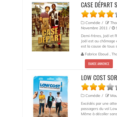
CASE DÉPART 
Comédie
Thom
Novembre 2011
9
Demi-frères, Joël et 
Joël est au chômage e
est la cause de tous s
Fabrice Eboué , Tho
BANDE ANNONCE
LOW COST SOR
Comédie
Maur
Excédés par une atten
passagers du vol Low
Même à décoller sans l