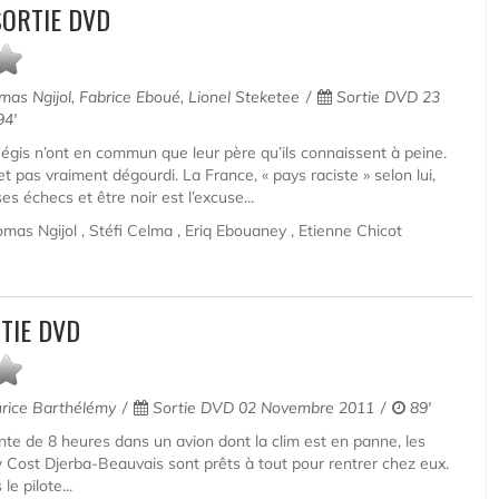
SORTIE DVD
as Ngijol, Fabrice Eboué, Lionel Steketee
Sortie DVD 23
4'
Régis n’ont en commun que leur père qu’ils connaissent à peine.
t pas vraiment dégourdi. La France, « pays raciste » selon lui,
es échecs et être noir est l’excuse...
mas Ngijol , Stéfi Celma , Eriq Ebouaney , Etienne Chicot
TIE DVD
ice Barthélémy
Sortie DVD 02 Novembre 2011
89'
te de 8 heures dans un avion dont la clim est en panne, les
 Cost Djerba-Beauvais sont prêts à tout pour rentrer chez eux.
e pilote...