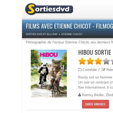
FILMS AVEC ETIENNE CHICOT - FILMO
SORTIES DVD ET BLU-RAY
ETIENNE CHICOT
Filmographie de l'acteur Etienne Chicot, ses derniers 
HIBOU SORTIE
Comédie
Ram
Rocky est un homme di
Un soir en rentrant c
fixe intensément. Il co
Ramzy Bedia , Élodie
BANDE ANNONCE