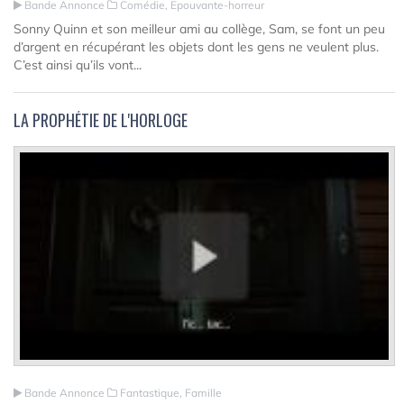
Bande Annonce
Comédie, Epouvante-horreur
Sonny Quinn et son meilleur ami au collège, Sam, se font un peu
d’argent en récupérant les objets dont les gens ne veulent plus.
C’est ainsi qu’ils vont...
LA PROPHÉTIE DE L'HORLOGE
Bande Annonce
Fantastique, Famille