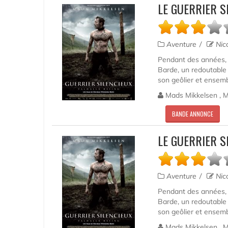
LE GUERRIER S
Aventure
Nic
Pendant des années, O
Barde, un redoutable c
son geôlier et ensemb
Mads Mikkelsen , M
BANDE ANNONCE
LE GUERRIER S
Aventure
Nic
Pendant des années, O
Barde, un redoutable c
son geôlier et ensemb
Mads Mikkelsen , M