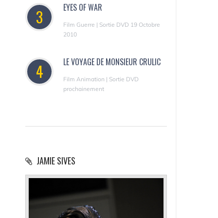
EYES OF WAR
3
Film Guerre | Sortie DVD 19 Octobre
2010
LE VOYAGE DE MONSIEUR CRULIC
4
Film Animation | Sortie DVD
prochainement
JAMIE SIVES