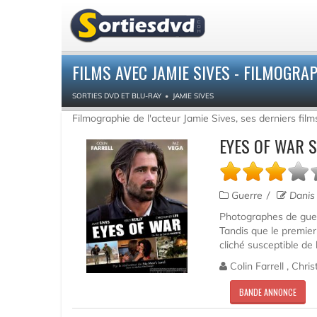
FILMS AVEC JAMIE SIVES - FILMOGRA
SORTIES DVD ET BLU-RAY
JAMIE SIVES
Filmographie de l'acteur Jamie Sives, ses derniers fil
EYES OF WAR 
Guerre
Danis 
Photographes de guer
Tandis que le premier
cliché susceptible de 
Colin Farrell , Chris
BANDE ANNONCE