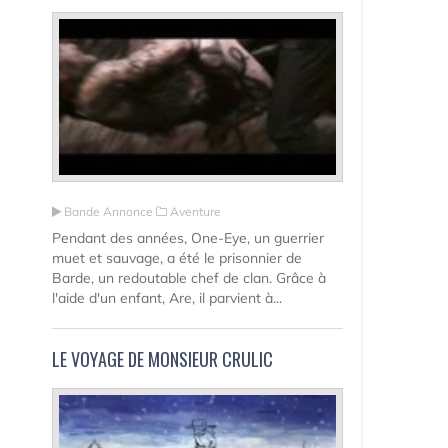
Bande Annonce
Aventure
Pendant des années, One-Eye, un guerrier
muet et sauvage, a été le prisonnier de
Barde, un redoutable chef de clan. Grâce à
l'aide d'un enfant, Are, il parvient à...
LE VOYAGE DE MONSIEUR CRULIC