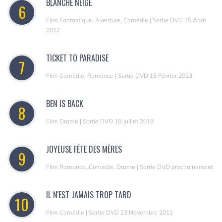
BLANCHE NEIGE
6
Film Fantastique, Aventure, Comédie | Sortie DVD 15 Août
2012
TICKET TO PARADISE
7
Film Comédie, Romance | Sortie DVD 15 Février 2023
BEN IS BACK
8
Film Drame | Sortie DVD 10 Juillet 2019
JOYEUSE FÊTE DES MÈRES
9
Film Romance, Comédie, Drame | Sortie DVD prochainement
IL N'EST JAMAIS TROP TARD
10
Film Comédie | Sortie DVD 23 Novembre 2011