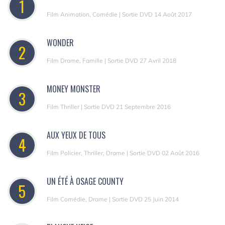
1
Film Animation, Comédie | Sortie DVD 14 Août 2017
WONDER
2
Film Drame, Famille | Sortie DVD 27 Avril 2018
MONEY MONSTER
3
Film Thriller | Sortie DVD 21 Septembre 2016
AUX YEUX DE TOUS
4
Film Policier, Thriller, Drame | Sortie DVD 02 Août 2016
UN ÉTÉ À OSAGE COUNTY
5
Film Comédie, Drame | Sortie DVD 25 Juin 2014