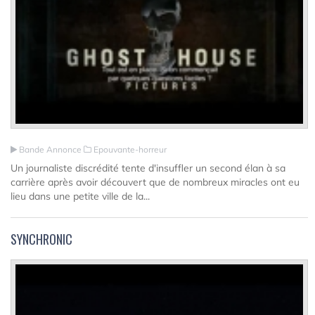
Bande Annonce
Epouvante-horreur
Un journaliste discrédité tente d'insuffler un second élan à sa
carrière après avoir découvert que de nombreux miracles ont eu
lieu dans une petite ville de la...
SYNCHRONIC