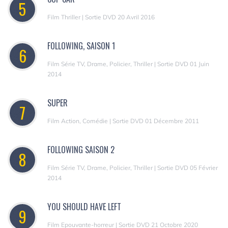
5
Film Thriller | Sortie DVD 20 Avril 2016
FOLLOWING, SAISON 1
6
Film Série TV, Drame, Policier, Thriller | Sortie DVD 01 Juin
2014
SUPER
7
Film Action, Comédie | Sortie DVD 01 Décembre 2011
FOLLOWING SAISON 2
8
Film Série TV, Drame, Policier, Thriller | Sortie DVD 05 Février
2014
YOU SHOULD HAVE LEFT
9
Film Epouvante-horreur | Sortie DVD 21 Octobre 2020