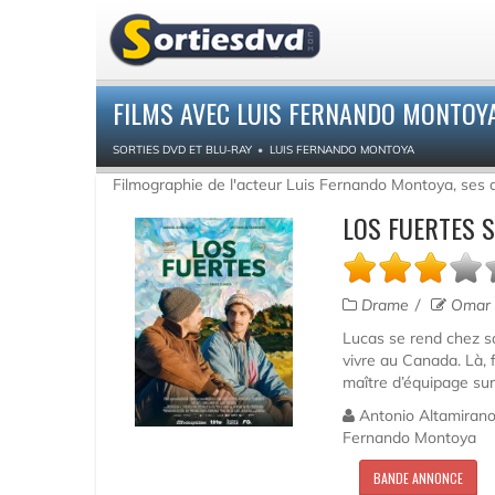
FILMS AVEC LUIS FERNANDO MONTOYA
SORTIES DVD ET BLU-RAY
LUIS FERNANDO MONTOYA
Filmographie de l'acteur Luis Fernando Montoya, ses d
LOS FUERTES 
Drame
Omar Z
Lucas se rend chez sa
vivre au Canada. Là, f
maître d’équipage sur
Antonio Altamirano 
Fernando Montoya
BANDE ANNONCE