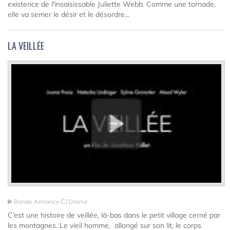
existence de l'insaisissable Juliette Webb. Comme une tornade,
elle va semer le désir et le désordre...
LA VEILLÉE
Bande Annonce
Drame
C’est une histoire de veillée, là-bas dans le petit village cerné par
les montagnes. Le vieil homme, allongé sur son lit, le corps