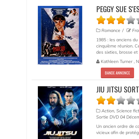
PEGGY SUE S'E
Romance
Fra
1985 : les anciens du
cinquième réunion. Ce
des sixties, brosse et
Kathleen Turner , Ni
BANDE ANNONCE
JIU JITSU SOR
Action, Science fic
Sortie DVD 04 Déce
Un ancien ordre de co
vicieux afin de protég