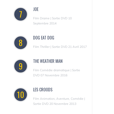
JOE
7
Film Drame | Sortie DVD 10
Septembre 2014
DOG EAT DOG
8
Film Thriller | Sortie DVD 21 Avril 2017
THE WEATHER MAN
9
Film Comédie dramatique | Sortie
DVD 07 Novembre 2016
LES CROODS
10
Film Animation, Aventure, Comédie |
Sortie DVD 20 Novembre 2013