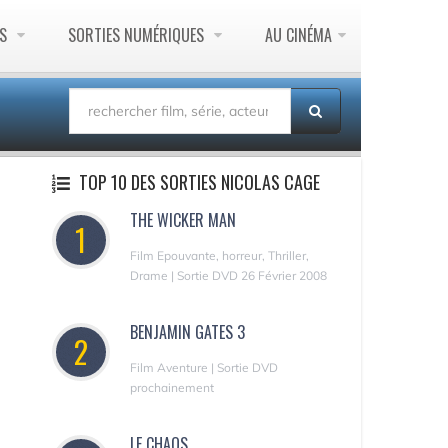
ES
SORTIES NUMÉRIQUES
AU CINÉMA
TOP 10 DES SORTIES NICOLAS CAGE
THE WICKER MAN
1
Film Epouvante, horreur, Thriller,
Drame | Sortie DVD 26 Février 2008
BENJAMIN GATES 3
2
Film Aventure | Sortie DVD
prochainement
LE CHAOS