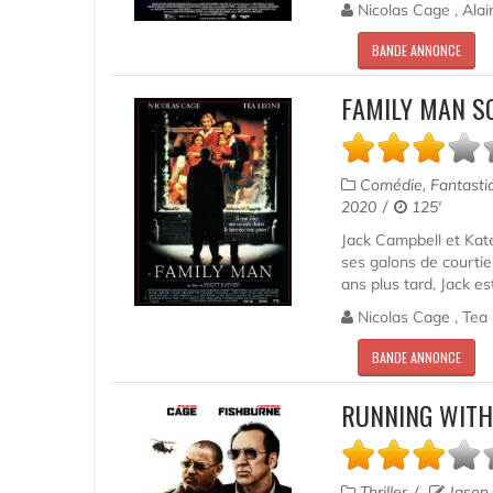
Nicolas Cage , Alain
BANDE ANNONCE
FAMILY MAN S
Comédie, Fantasti
2020
125'
Jack Campbell et Kate
ses galons de courtier
ans plus tard, Jack es
Nicolas Cage , Tea 
BANDE ANNONCE
RUNNING WITH 
Thriller
Jason 