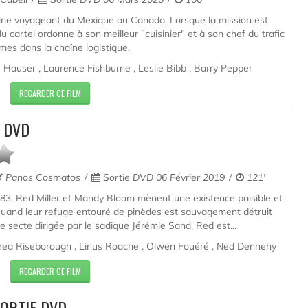
ine voyageant du Mexique au Canada. Lorsque la mission est
 cartel ordonne à son meilleur "cuisinier" et à son chef du trafic
mes dans la chaîne logistique.
 Hauser , Laurence Fishburne , Leslie Bibb , Barry Pepper
REGARDER CE FILM
 DVD
Panos Cosmatos
Sortie DVD 06 Février 2019
121'
983. Red Miller et Mandy Bloom mènent une existence paisible et
uand leur refuge entouré de pinèdes est sauvagement détruit
 secte dirigée par le sadique Jérémie Sand, Red est...
rea Riseborough , Linus Roache , Olwen Fouéré , Ned Dennehy
REGARDER CE FILM
SORTIE DVD