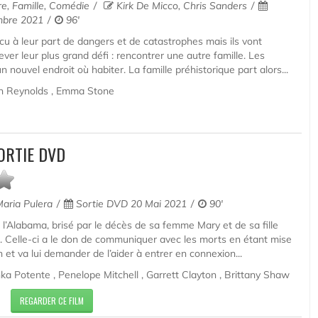
e, Famille, Comédie
Kirk De Micco, Chris Sanders
mbre 2021
96'
u à leur part de dangers et de catastrophes mais ils vont
ver leur plus grand défi : rencontrer une autre famille. Les
 nouvel endroit où habiter. La famille préhistorique part alors...
n Reynolds , Emma Stone
ORTIE DVD
aria Pulera
Sortie DVD 20 Mai 2021
90'
l’Alabama, brisé par le décès de sa femme Mary et de sa fille
e. Celle-ci a le don de communiquer avec les morts en étant mise
 et va lui demander de l’aider à entrer en connexion...
ka Potente , Penelope Mitchell , Garrett Clayton , Brittany Shaw
REGARDER CE FILM