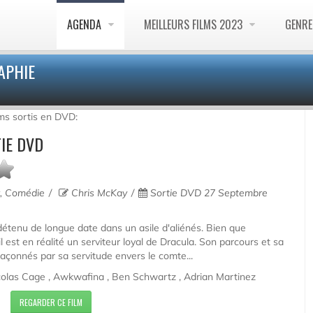
AGENDA
MEILLEURS FILMS 2023
GENR
APHIE
lms sortis en DVD:
IE DVD
r, Comédie
Chris McKay
Sortie DVD 27 Septembre
détenu de longue date dans un asile d'aliénés. Bien que
l est en réalité un serviteur loyal de Dracula. Son parcours et sa
façonnés par sa servitude envers le comte...
colas Cage , Awkwafina , Ben Schwartz , Adrian Martinez
REGARDER CE FILM