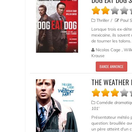
Thriller
Paul S
Lorsque trois ex-déte
mexicaine, ils savent 
de tourner les talons. 
Nicolas Cage , Will
Krause
BANDE ANNONCE
THE WEATHER 
Comédie dramati
101'
Présentateur météo p
question: brouillée a
un père atteint d'un 