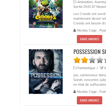
Animation, Aventur
Sortie DVD 07 Nove
Les Croods ont survéc
maintenant devoir rele
Croods ont besoin d'un
Nicolas Cage , Rya
BANDE ANNONCE
POSSESSION S
Fantastique
M
Joe, camionneur dans 
Sarah, rencontre Juli
en état de suffocation
Nicolas Cage , Fran
BANDE ANNONCE