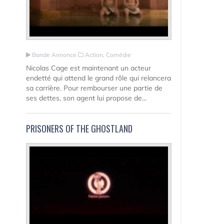
Bande Annonce
Action, Comédie
Nicolas Cage est maintenant un acteur
endetté qui attend le grand rôle qui relancera
sa carrière. Pour rembourser une partie de
ses dettes, son agent lui propose de...
PRISONERS OF THE GHOSTLAND