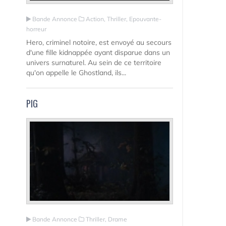
Bande Annonce
Action, Thriller, Epouvante-
horreur
Hero, criminel notoire, est envoyé au secours
d'une fille kidnappée ayant disparue dans un
univers surnaturel. Au sein de ce territoire
qu'on appelle le Ghostland, ils...
PIG
Bande Annonce
Thriller, Drame