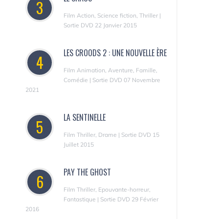
3
Film Action, Science fiction, Thriller |
Sortie DVD 22 Janvier 2015
LES CROODS 2 : UNE NOUVELLE ÈRE
4
Film Animation, Aventure, Famille,
Comédie | Sortie DVD 07 Novembre
2021
LA SENTINELLE
5
Film Thriller, Drame | Sortie DVD 15
Juillet 2015
PAY THE GHOST
6
Film Thriller, Epouvante-horreur,
Fantastique | Sortie DVD 29 Février
2016