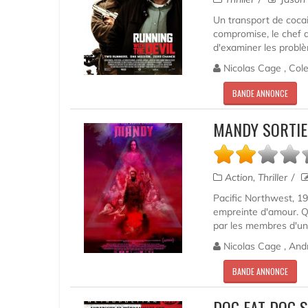
Un transport de coca
compromise, le chef du
d'examiner les problè
Nicolas Cage , Cole
BANDE ANNONCE
MANDY SORTIE
Action, Thriller
Pacific Northwest, 1
empreinte d'amour. Q
par les membres d'une
Nicolas Cage , And
BANDE ANNONCE
DOG EAT DOG 