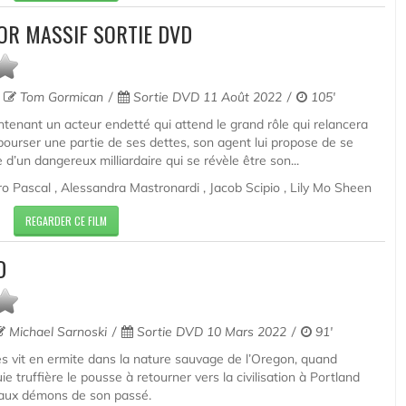
OR MASSIF SORTIE DVD
Tom Gormican
Sortie DVD 11 Août 2022
105'
tenant un acteur endetté qui attend le grand rôle qui relancera
bourser une partie de ses dettes, son agent lui propose de se
e d’un dangereux milliardaire qui se révèle être son...
o Pascal , Alessandra Mastronardi , Jacob Scipio , Lily Mo Sheen
REGARDER CE FILM
D
Michael Sarnoski
Sortie DVD 10 Mars 2022
91'
s vit en ermite dans la nature sauvage de l’Oregon, quand
ie truffière le pousse à retourner vers la civilisation à Portland
e aux démons de son passé.