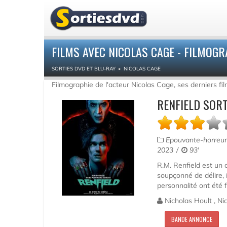
FILMS AVEC NICOLAS CAGE - FILMOGR
SORTIES DVD ET BLU-RAY
NICOLAS CAGE
Filmographie de l'acteur Nicolas Cage, ses derniers fi
RENFIELD SORT
Epouvante-horreu
2023
93'
R.M. Renfield est un 
soupçonné de délire, i
personnalité ont été 
Nicholas Hoult , Ni
BANDE ANNONCE