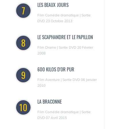
LES BEAUX JOURS
7
Film Comédie dramatique | Sortie
DVD 23 Octobre 2013
LE SCAPHANDRE ET LE PAPILLON
8
Film Drame | Sortie DVD 20 Février
2008
600 KILOS D'OR PUR
9
Film Aventure | Sortie DVD 06 Janvier
2010
LA BRACONNE
10
Film Comédie dramatique | Sortie
DVD 07 Avril 2015