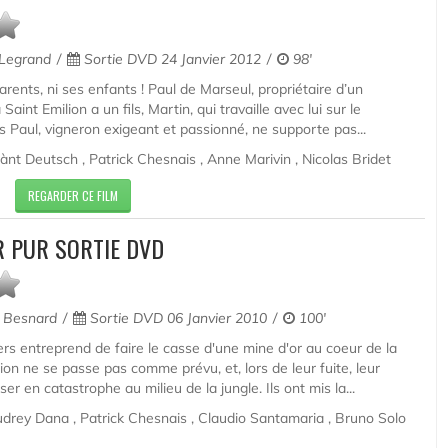
 Legrand
Sortie DVD 24 Janvier 2012
98'
arents, ni ses enfants ! Paul de Marseul, propriétaire d’un
Saint Emilion a un fils, Martin, qui travaille avec lui sur le
is Paul, vigneron exigeant et passionné, ne supporte pas...
ànt Deutsch , Patrick Chesnais , Anne Marivin , Nicolas Bridet
REGARDER CE FILM
R PUR SORTIE DVD
 Besnard
Sortie DVD 06 Janvier 2010
100'
rs entreprend de faire le casse d'une mine d'or au coeur de la
ion ne se passe pas comme prévu, et, lors de leur fuite, leur
er en catastrophe au milieu de la jungle. Ils ont mis la...
Audrey Dana , Patrick Chesnais , Claudio Santamaria , Bruno Solo