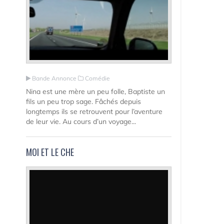
Bande Annonce
Comédie
Nina est une mère un peu folle, Baptiste un
fils un peu trop sage. Fâchés depuis
longtemps ils se retrouvent pour l’aventure
de leur vie. Au cours d’un voyage...
MOI ET LE CHE