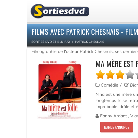
FILMS AVEC PATRICK CHESNAIS - FIL
SORTIES DVD ET BLU-RAY
PATRICK CHESNAIS
Filmographie de l'acteur Patrick Chesnais, ses dernier
MA MÈRE EST F
Comédie
Dian
Nina est une mère un 
longtemps ils se retr
improbable, drôle et é
Fanny Ardant , Vian
BANDE ANNONCE