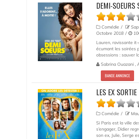
DEMI-SOEURS 
Comédie
Saph
Octobre 2018
10
Lauren, ravissante it-
écumant les soirées pa
obsessions : sauver la
Sabrina Ouazani , A
BANDE ANNONCE
LES EX SORTIE
Comédie
Maur
Si Paris est la ville 
s’engager, Didier reg
son ex, Julie, Serge es