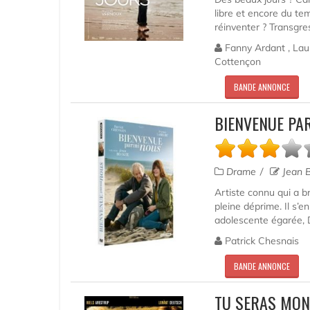
libre et encore du te
réinventer ? Transgres
Fanny Ardant , Laur
Cottençon
BANDE ANNONCE
BIENVENUE PA
Drame
Jean 
Artiste connu qui a b
pleine déprime. Il s’e
adolescente égarée, D
Patrick Chesnais
BANDE ANNONCE
TU SERAS MON 