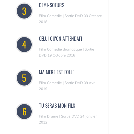
DEMI-SOEURS
3
Film Comédie | Sortie DVD 03 Octobre
2018
CELUI QU'ON ATTENDAIT
4
Film Comédie dramatique | Sortie
DVD 19 Octobre 2016
MA MÈRE EST FOLLE
5
Film Comédie | Sortie DVD 09 Avril
2019
TU SERAS MON FILS
6
Film Drame | Sortie DVD 24 Janvier
2012