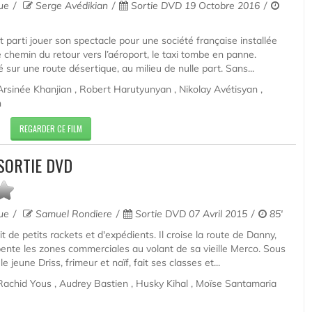
que
Serge Avédikian
Sortie DVD 19 Octobre 2016
t parti jouer son spectacle pour une société française installée
e chemin du retour vers l’aéroport, le taxi tombe en panne.
sur une route désertique, au milieu de nulle part. Sans...
Arsinée Khanjian , Robert Harutyunyan , Nikolay Avétisyan ,
n
REGARDER CE FILM
SORTIE DVD
que
Samuel Rondiere
Sortie DVD 07 Avril 2015
85'
it de petits rackets et d'expédients. Il croise la route de Danny,
rpente les zones commerciales au volant de sa vieille Merco. Sous
e jeune Driss, frimeur et naïf, fait ses classes et...
Rachid Yous , Audrey Bastien , Husky Kihal , Moïse Santamaria