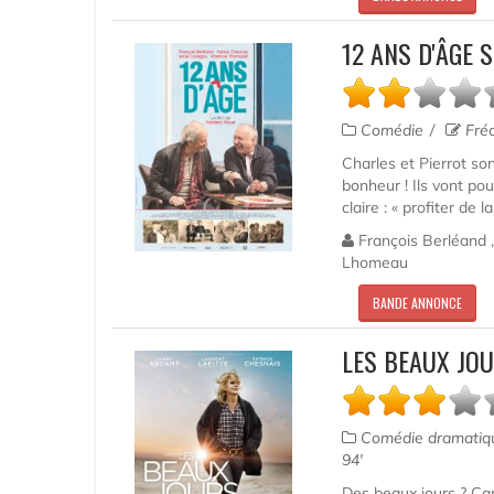
12 ANS D'ÂGE 
Comédie
Fréd
Charles et Pierrot son
bonheur ! Ils vont po
claire : « profiter de 
François Berléand ,
Lhomeau
BANDE ANNONCE
LES BEAUX JO
Comédie dramati
94'
Des beaux jours ? Car