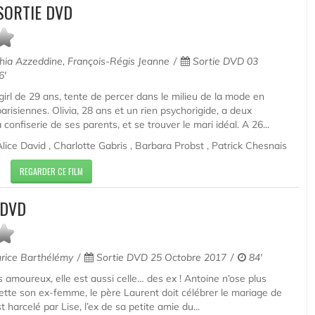
SORTIE DVD
ia Azzeddine, François-Régis Jeanne
Sortie DVD 03
6'
girl de 29 ans, tente de percer dans le milieu de la mode en
risiennes. Olivia, 28 ans et un rien psychorigide, a deux
 confiserie de ses parents, et se trouver le mari idéal. A 26...
lice David , Charlotte Gabris , Barbara Probst , Patrick Chesnais
REGARDER CE FILM
 DVD
ice Barthélémy
Sortie DVD 25 Octobre 2017
84'
des amoureux, elle est aussi celle… des ex ! Antoine n’ose plus
rette son ex-femme, le père Laurent doit célébrer le mariage de
t harcelé par Lise, l’ex de sa petite amie du...