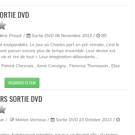
SORTIE DVD
éric Proust
Sortie DVD 06 Novembre 2013
85'
t inséparables. Le jour où Charles part en pré-retraite, c’est le
uvoir passer encore plus de temps ensemble. Leur devise est
la vie et rire de tout ». Leur imagination débordante...
 Patrick Chesnais , Anne Consigny , Florence Thomassin , Elise
REGARDER CE FILM
URS SORTIE DVD
que
Marion Vernoux
Sortie DVD 23 Octobre 2013
oline, fraîchement retraitée, n’a que ça devant elle : du temps