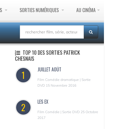
ES
SORTIES NUMÉRIQUES
AU CINÉMA
TOP 10 DES SORTIES PATRICK
CHESNAIS
JUILLET AOÛT
1
Film Comédie dramatique | Sortie
DVD 15 Novembre 2016
LES EX
2
Film Comédie | Sortie DVD 25 Octobre
2017