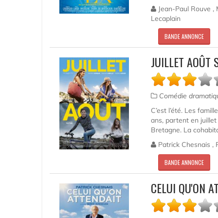
Jean-Paul Rouve , M
Lecaplain
BANDE ANNONCE
JUILLET AOÛT 
Comédie dramati
C’est l’été. Les famil
ans, partent en juille
Bretagne. La cohabita
Patrick Chesnais , 
BANDE ANNONCE
CELUI QU'ON A