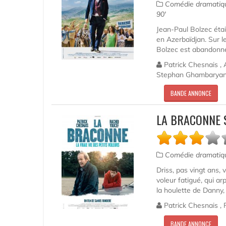
Comédie dramati
90'
Jean-Paul Bolzec étai
en Azerbaïdjan. Sur l
Bolzec est abandonné 
Patrick Chesnais , 
Stephan Ghambarya
BANDE ANNONCE
LA BRACONNE 
Comédie dramati
Driss, pas vingt ans, v
voleur fatigué, qui a
la houlette de Danny, l
Patrick Chesnais , 
BANDE ANNONCE