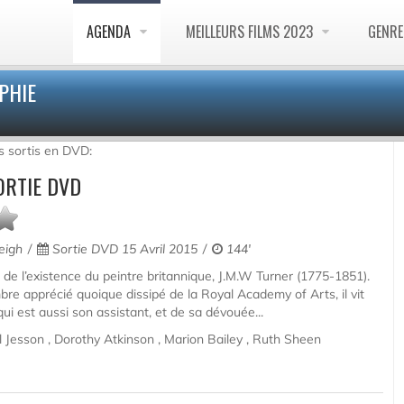
AGENDA
MEILLEURS FILMS 2023
GENR
PHIE
ms sortis en DVD:
ORTIE DVD
eigh
Sortie DVD 15 Avril 2015
144'
de l’existence du peintre britannique, J.M.W Turner (1775-1851).
re apprécié quoique dissipé de la Royal Academy of Arts, il vit
ui est aussi son assistant, et de sa dévouée...
l Jesson , Dorothy Atkinson , Marion Bailey , Ruth Sheen