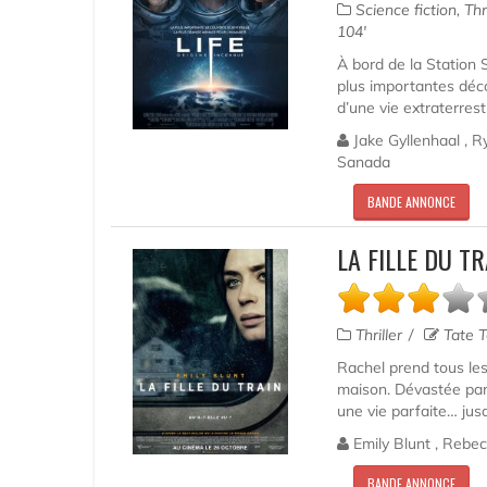
Science fiction, Thr
104'
À bord de la Station 
plus importantes déco
d’une vie extraterrest
Jake Gyllenhaal , R
Sanada
BANDE ANNONCE
LA FILLE DU T
Thriller
Tate T
Rachel prend tous les
maison. Dévastée par s
une vie parfaite… jusq
Emily Blunt , Rebec
BANDE ANNONCE