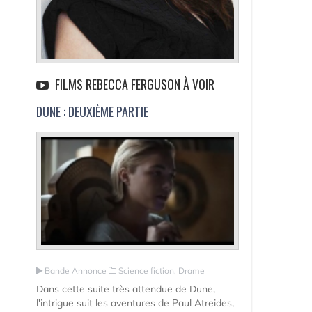
FILMS REBECCA FERGUSON À VOIR
DUNE : DEUXIÈME PARTIE
Bande Annonce
Science fiction, Drame
Dans cette suite très attendue de Dune,
l'intrigue suit les aventures de Paul Atreides,