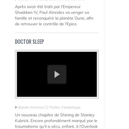
Après avoir été trahi par l'Empereur
Shaddam IV, Paul Atreides va venger sa
famille et reconquérir la planète Dune, afin
de retrouver le contrôle de l'Epice.
DOCTOR SLEEP
Bande Annonce
Thriller, Fantastique
Un nouveau chapitre de Shining de Stanley
Kubrick. Encore profondément marqué par le
traumatisme qu'il a vécu, enfant, à l'Overlook