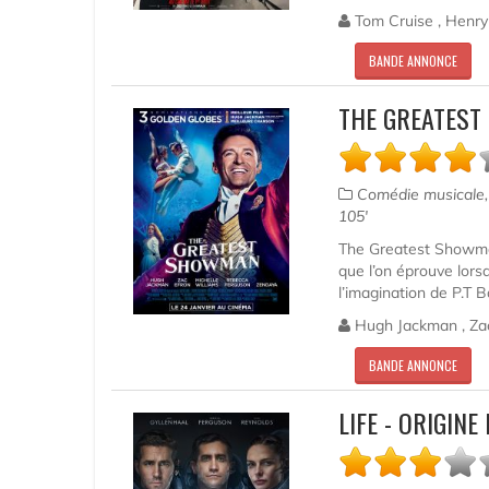
Tom Cruise , Henry 
BANDE ANNONCE
THE GREATEST
Comédie musicale
105'
The Greatest Showman
que l’on éprouve lorsq
l’imagination de P.T Ba
Hugh Jackman , Zac 
BANDE ANNONCE
LIFE - ORIGIN