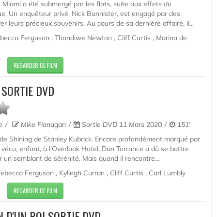
 Miami a été submergé par les flots, suite aux effets du
e. Un enquêteur privé, Nick Bannister, est engagé par des
er leurs précieux souvenirs. Au cours de sa dernière affaire, il...
ecca Ferguson , Thandiwe Newton , Cliff Curtis , Marina de
REGARDER CE FILM
 SORTIE DVD
ue
Mike Flanagan
Sortie DVD 11 Mars 2020
151'
de Shining de Stanley Kubrick. Encore profondément marqué par
 vécu, enfant, à l'Overlook Hotel, Dan Torrance a dû se battre
r un semblant de sérénité. Mais quand il rencontre...
ecca Ferguson , Kyliegh Curran , Cliff Curtis , Carl Lumbly
REGARDER CE FILM
IN D'UN ROI SORTIE DVD