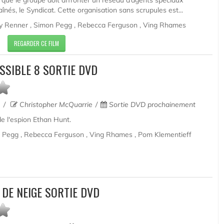
s que le groupe doit affronter un réseau d’agents spéciaux
înés, le Syndicat. Cette organisation sans scrupules est...
y Renner , Simon Pegg , Rebecca Ferguson , Ving Rhames
REGARDER CE FILM
SSIBLE 8 SORTIE DVD
e
Christopher McQuarrie
Sortie DVD prochainement
e l'espion Ethan Hunt.
 Pegg , Rebecca Ferguson , Ving Rhames , Pom Klementieff
DE NEIGE SORTIE DVD