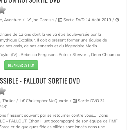
ue, Aventure
Joe Cornish
Sortie DVD 14 Août 2019
dinaire de 12 ans dont la vie va être bouleversée par la
mythique Excalibur. Il doit à présent former une équipe de
e ses amis, de ses ennemis et du légendaire Merlin...
Taylor (IV) , Rebecca Ferguson , Patrick Stewart , Dean Chaumoo
REGARDER CE FILM
SSIBLE - FALLOUT SORTIE DVD
 Thriller
Christopher McQuarrie
Sortie DVD 31
48'
ions finissent souvent par se retourner contre vous… Dans
E – FALLOUT, Ethan Hunt accompagné de son équipe de l’IMF
orce et de quelques fidèles alliées sont lancés dans une...