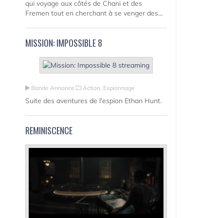
qui voyage aux côtés de Chani et des
Fremen tout en cherchant à se venger des...
MISSION: IMPOSSIBLE 8
Bande Annonce
Action, Espionnage
Suite des aventures de l'espion Ethan Hunt.
REMINISCENCE