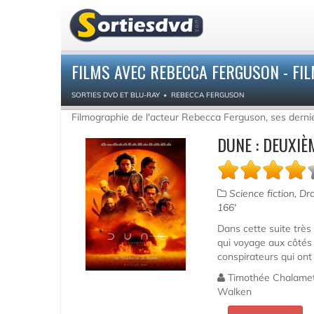
FILMS AVEC REBECCA FERGUSON - FI
SORTIES DVD ET BLU-RAY
REBECCA FERGUSON
Filmographie de l'acteur Rebecca Ferguson, ses dernie
DUNE : DEUXIÈ
Science fiction, D
166'
Dans cette suite très 
qui voyage aux côtés
conspirateurs qui ont 
Timothée Chalamet ,
Walken