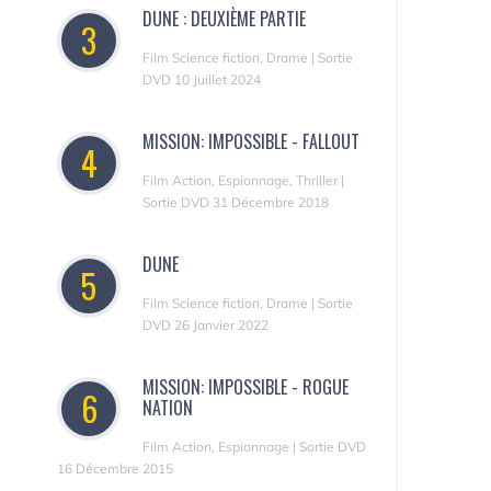
DUNE : DEUXIÈME PARTIE
3
Film Science fiction, Drame | Sortie
DVD 10 Juillet 2024
MISSION: IMPOSSIBLE - FALLOUT
4
Film Action, Espionnage, Thriller |
Sortie DVD 31 Décembre 2018
DUNE
5
Film Science fiction, Drame | Sortie
DVD 26 Janvier 2022
MISSION: IMPOSSIBLE - ROGUE
6
NATION
Film Action, Espionnage | Sortie DVD
16 Décembre 2015