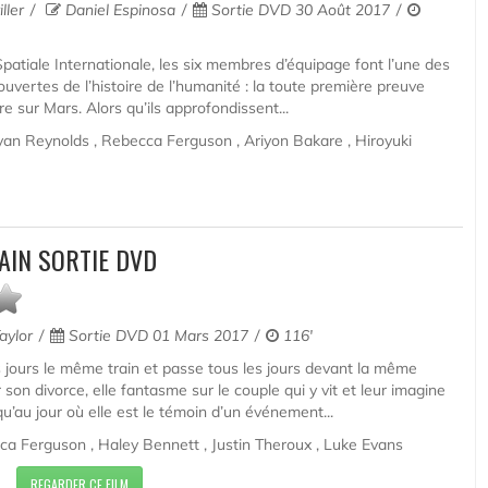
iller
Daniel Espinosa
Sortie DVD 30 Août 2017
Spatiale Internationale, les six membres d’équipage font l’une des
uvertes de l’histoire de l’humanité : la toute première preuve
re sur Mars. Alors qu’ils approfondissent...
yan Reynolds , Rebecca Ferguson , Ariyon Bakare , Hiroyuki
RAIN SORTIE DVD
aylor
Sortie DVD 01 Mars 2017
116'
 jours le même train et passe tous les jours devant la même
on divorce, elle fantasme sur le couple qui y vit et leur imagine
u’au jour où elle est le témoin d’un événement...
ca Ferguson , Haley Bennett , Justin Theroux , Luke Evans
REGARDER CE FILM