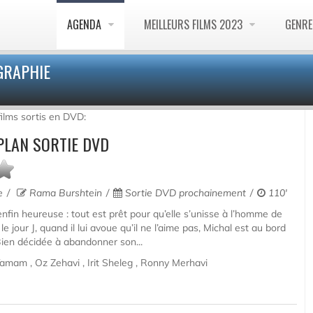
AGENDA
MEILLEURS FILMS 2023
GENR
GRAPHIE
films sortis en DVD:
PLAN SORTIE DVD
e
Rama Burshtein
Sortie DVD prochainement
110'
enfin heureuse : tout est prêt pour qu’elle s’unisse à l’homme de
e jour J, quand il lui avoue qu’il ne l’aime pas, Michal est au bord
 Bien décidée à abandonner son...
mam , Oz Zehavi , Irit Sheleg , Ronny Merhavi