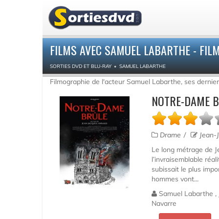
FILMS AVEC SAMUEL LABARTHE - FIL
SORTIES DVD ET BLU-RAY
SAMUEL LABARTHE
Filmographie de l'acteur Samuel Labarthe, ses dernier
NOTRE-DAME B
Drame
Jean-
Le long métrage de J
l’invraisemblable réa
subissait le plus imp
hommes vont...
Samuel Labarthe , J
Navarre