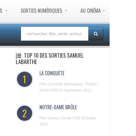
ES
SORTIES NUMÉRIQUES
AU CINÉMA
TOP 10 DES SORTIES SAMUEL
LABARTHE
LA CONQUÊTE
1
Film Comédie dramatique, Thriller |
Sortie DVD 21 Septembre 2011
NOTRE-DAME BRÛLE
2
Film Drame | Sortie DVD 20 Juillet
2022