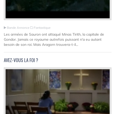
Bande Annonce
Fantastique
Les armées de Sauron ont attaqué Minas Tirith, la capitale de
Gondor. Jamais ce royaume autrefois puissant n'a eu autant
besoin de son roi. Mais Aragorn trouvera-t-il...
AVEZ-VOUS LA FOI ?