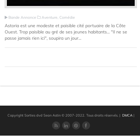
Bande Annonce
Aventure, Comédie
Astoria est une modeste et paisible cité portuaire de la Côte
Ouest. Trop paisible au gré de ses jeunes habitants... "Il ne se
passe jamais rien ici", soupira un jour...
Copyright Sorties dvd Sean Astin © 2007-2022. Tous droits réservés.
|
DMCA
|