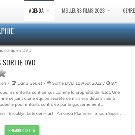
AGENDA
MEILLEURS FILMS 2023
GENR
APHIE
ms sortis en DVD:
S SORTIE DVD
tion
Danis Goulet
Sortie DVD 11 Août 2022
97'
que, les enfants sont perçus comme la propriété de l’État. Une
ne se joint à une équipe secrète de miliciens déterminés à
adémie pour enfants contrôlée par le gouvernement...
hers , Brooklyn Letexier-Hart , Amanda Plummer , Shaun Sipos ,
REGARDER CE FILM