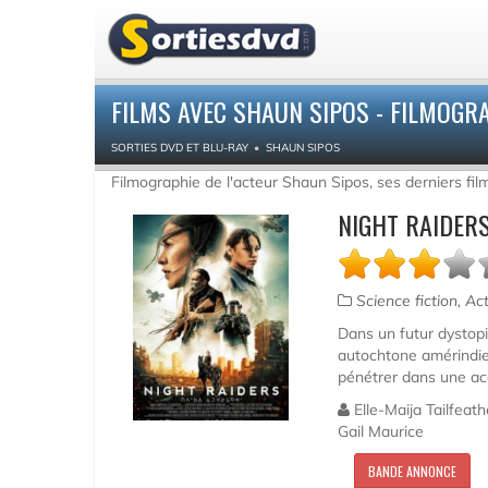
FILMS AVEC SHAUN SIPOS - FILMOGR
SORTIES DVD ET BLU-RAY
SHAUN SIPOS
Filmographie de l'acteur Shaun Sipos, ses derniers fil
NIGHT RAIDER
Science fiction, Ac
Dans un futur dystopi
autochtone amérindien
pénétrer dans une ac
Elle-Maija Tailfeat
Gail Maurice
BANDE ANNONCE