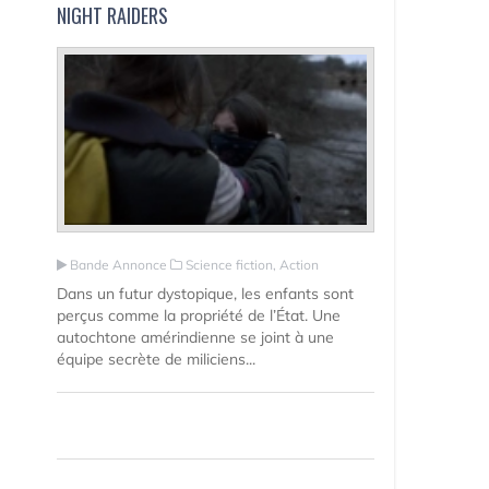
NIGHT RAIDERS
Bande Annonce
Science fiction, Action
Dans un futur dystopique, les enfants sont
perçus comme la propriété de l’État. Une
autochtone amérindienne se joint à une
équipe secrète de miliciens...