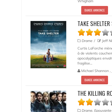
Whigham
BANDE ANNONCE
TAKE SHELTER
Drame
Jeff N
Curtis LaForche mène 
à de violents cauche
apocalyptiques envah
fragilise...
Michael Shannon , 
BANDE ANNONCE
THE KILLING R
Drame, Epouvante-h