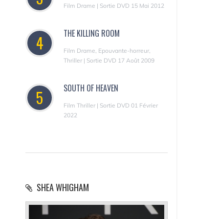
Film Drame | Sortie DVD 15 Mai 2012
THE KILLING ROOM
4
Film Drame, Epouvante-horreur,
Thriller | Sortie DVD 17 Août 2009
SOUTH OF HEAVEN
5
Film Thriller | Sortie DVD 01 Février
2022
SHEA WHIGHAM