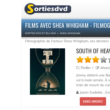
FILMS AVEC SHEA WHIGHAM - FILMO
SORTIES DVD ET BLU-RAY
SHEA WHIGHAM
Filmographie de l'acteur Shea Whigham, ses derniers 
SOUTH OF HEA
Thriller
Aharo
Jimmy obtient une lib
vol à main armée. À sa
train de mourir du can
Jason Sudeikis , Ev
BANDE ANNONCE