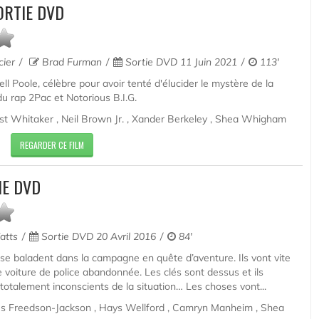
SORTIE DVD
cier
Brad Furman
Sortie DVD 11 Juin 2021
113'
ell Poole, célèbre pour avoir tenté d'élucider le mystère de la
u rap 2Pac et Notorious B.I.G.
t Whitaker , Neil Brown Jr. , Xander Berkeley , Shea Whigham
REGARDER CE FILM
IE DVD
atts
Sortie DVD 20 Avril 2016
84'
e baladent dans la campagne en quête d’aventure. Ils vont vite
e voiture de police abandonnée. Les clés sont dessus et ils
 totalement inconscients de la situation… Les choses vont...
s Freedson-Jackson , Hays Wellford , Camryn Manheim , Shea