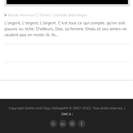
Bande Annonce
Thriller, Comédie dramatique
L'argent, L'argent, L'argent. C'est tout ce qui compte, qu'on soit
pauvre ou riche. D'ailleurs, Das, sa femme Shalu et ses amies ne
veulent pas en rester là. Ils...
Copyright Sorties dvd Vijay Sethupathi © 2007-2022. Tous droits réservés.
|
DMCA
|