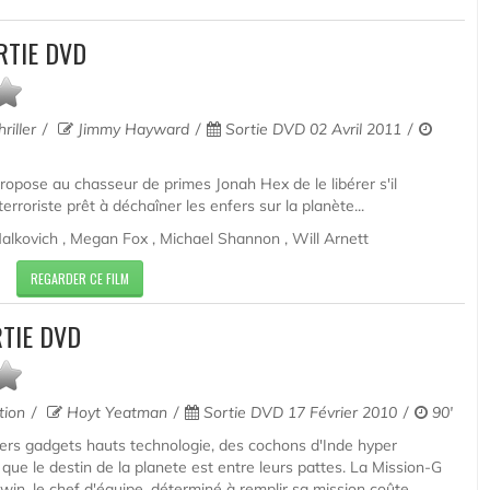
RTIE DVD
riller
Jimmy Hayward
Sortie DVD 02 Avril 2011
opose au chasseur de primes Jonah Hex de le libérer s'il
terroriste prêt à déchaîner les enfers sur la planète...
Malkovich , Megan Fox , Michael Shannon , Will Arnett
REGARDER CE FILM
TIE DVD
ction
Hoyt Yeatman
Sortie DVD 17 Février 2010
90'
ers gadgets hauts technologie, des cochons d'Inde hyper
que le destin de la planete est entre leurs pattes. La Mission-G
in, le chef d'équipe, déterminé à remplir sa mission coûte...