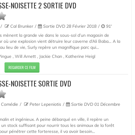
SE-NOISETTE 2 SORTIE DVD
Cal Brunker
Sortie DVD 28 Février 2018
91'
s mènent la grande vie dans le sous-sol d’un magasin de
ur où une explosion vient détruire leur caverne d’Ali Baba… A la
u lieu de vie, Surly repère un magnifique parc qui...
ngue , Will Arnett , Jackie Chan , Katherine Heigl
REGARDER CE FILM
SSE-NOISETTE SORTIE DVD
e, Comédie
Peter Lepeniotis
Sortie DVD 01 Décembre
malin et ingénieux. A peine débarqué en ville, il repère un
un stock suffisant pour nourrir tous les animaux de la forêt
pour pénétrer cette forteresse, il va avoir besoin...