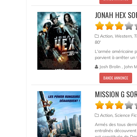
JONAH HEX SO
Action, Western, Th
80'
L'armée américaine pr
parvient à arrêter un 
Josh Brolin , John 
BANDE ANNONCE
MISSION G SOR
Action, Science Fi
Armés des tous derni
entraînés découvrent 
est constituée de Darw