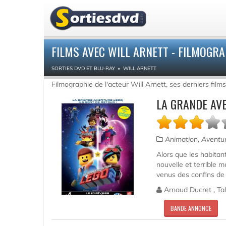
FILMS AVEC WILL ARNETT - FILMOGRA
SORTIES DVD ET BLU-RAY
WILL ARNETT
Filmographie de l'acteur Will Arnett, ses derniers film
LA GRANDE AVE
Animation, Aventu
Alors que les habitan
nouvelle et terrible 
venus des confins de l
Arnaud Ducret , Tal 
BANDE ANNONCE