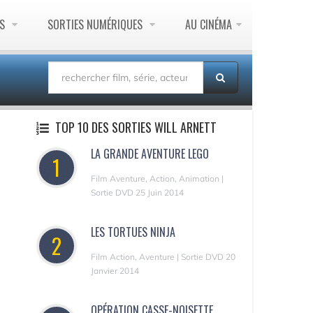
ES
SORTIES NUMÉRIQUES
AU CINÉMA
TOP 10 DES SORTIES WILL ARNETT
LA GRANDE AVENTURE LEGO
1
Film Aventure, Action, Animation |
Sortie DVD 25 Juin 2014
LES TORTUES NINJA
2
Film Action, Aventure | Sortie DVD 20
Janvier 2014
OPÉRATION CASSE-NOISETTE