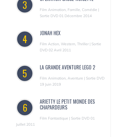
3
Film Animation, Famille, Comédie |
Sortie DVD 01 Décembre 2014
JONAH HEX
4
Film Action, Western, Thriller | Sortie
DVD 02 Avril 2011
LA GRANDE AVENTURE LEGO 2
5
Film Animation, Aventure | Sortie DVD
19 Juin 2019
ARIETTY LE PETIT MONDE DES
6
CHAPARDEURS
Film Fantastique | Sortie DVD 01
Juillet 2011