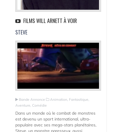
FILMS WILL ARNETT À VOIR
STEVE
Bande Annonce
Animation, Fantastique,
Aventure, Comédie
Dans un monde où le combat de monstres
est devenu un sport international, ultra-
populaire avec ses mega-stars planétaires,
Steve, un monstre paresseux, aussi