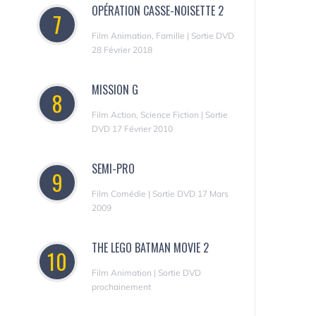
OPÉRATION CASSE-NOISETTE 2
7
Film Animation, Famille | Sortie DVD
28 Février 2018
MISSION G
8
Film Action, Science Fiction | Sortie
DVD 17 Février 2010
SEMI-PRO
9
Film Comédie | Sortie DVD 17 Mars
2009
THE LEGO BATMAN MOVIE 2
10
Film Animation | Sortie DVD
prochainement