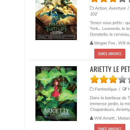
Action, Aventure
102'
Tenez-vous prêts : qu
York… Leonardo, le le
Donatello, le cerveau,
Megan Fox , Will Arn
BANDE ANNONCE
ARIETTY LE P
Fantastique
H
Dans la banlieue de T
immense jardin, la min
Chapardeurs. Arrietty
Will Arnett , Moises
BANDE ANNONCE