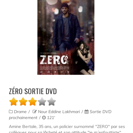
ZÉRO SORTIE DVD
Drame
Nour Eddine Lakhmari
Sortie DVD
prochainement
121'
Amine Bertale, 35 ans, un policier surnommé "ZERO" par ses
collègues pour sa lâcheté et son attitude "je m´enfouttiste",