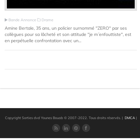
Bande Annonce
Drame
Amine Bertale, 35 ans, un policier surnommé "ZERO" par ses
collègues pour sa lâcheté et son attitude "je m´enfouttiste", est
en perpétuelle confrontation avec un...
Copyright Sorties dvd Younes Bouab © 2007-2022. Tous droits réservés.
|
DMCA
|