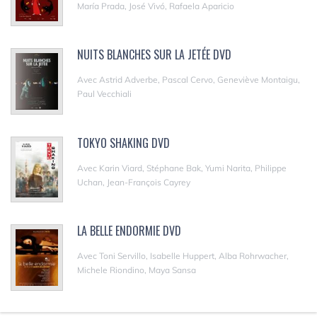
María Prada, José Vivó, Rafaela Aparicio
NUITS BLANCHES SUR LA JETÉE DVD
Avec Astrid Adverbe, Pascal Cervo, Geneviève Montaigu,
Paul Vecchiali
TOKYO SHAKING DVD
Avec Karin Viard, Stéphane Bak, Yumi Narita, Philippe
Uchan, Jean-François Cayrey
LA BELLE ENDORMIE DVD
Avec Toni Servillo, Isabelle Huppert, Alba Rohrwacher,
Michele Riondino, Maya Sansa