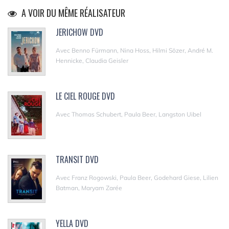
A VOIR DU MÊME RÉALISATEUR
JERICHOW DVD
Avec Benno Fürmann, Nina Hoss, Hilmi Sözer, André M.
Hennicke, Claudia Geisler
LE CIEL ROUGE DVD
Avec Thomas Schubert, Paula Beer, Langston Uibel
TRANSIT DVD
Avec Franz Rogowski, Paula Beer, Godehard Giese, Lilien
Batman, Maryam Zarée
YELLA DVD