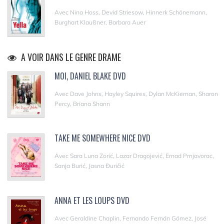
Avec Nina Hoss, Devid Striesow, Hinnerk Schönemann,
Burghart Klaußner, Barbara Auer
A VOIR DANS LE GENRE DRAME
MOI, DANIEL BLAKE DVD
Avec Dave Johns, Hayley Squires, Dylan McKiernan, Sharon
Percy, Briana Shann
TAKE ME SOMEWHERE NICE DVD
Avec Sara Luna Zorić, Lazar Dragojević, Ernad Prnjavorac,
Sanja Burić, Jasna Đuričić
ANNA ET LES LOUPS DVD
Avec Geraldine Chaplin, Fernando Fernán Gómez, José