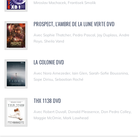
Miroslav Machacek, Frantisek Smolik
PROSPECT, L'AMBRE DE LA LUNE VERTE DVD
Avec Sophie Thatcher, Pedro Pascal, Jay Duplass, Andre
Royo, Sheila Vand
LA COLONIE DVD
Avec Nora Arnezeder, Iain Glen, Sarah-Sofie Boussnina,
Sope Dirisu, Sebastian Roché
THX 1138 DVD
Avec Robert Duvall, Donald Pleasence, Don Pedro Colley,
Maggie McOmie, Mark Lawhead