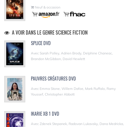
Neuf & occasion
A VOIR DANS LE GENRE SCIENCE FICTION
SPLICE DVD
Avec Sarah Polley, Adrien Brody, Delphine Chaneac,
Brandon McGibbon, David Hewlett
PAUVRES CRÉATURES DVD
Avec Emma Stone, Willem Dafoe, Mark Ruffalo, Ramy
Youssef, Christopher Abbott
IKARIE XB 1 DVD
Avec Zdenek Stepanek, Radovan Lukavsky, Dana Medricka,