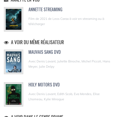
ANNETTE STREAMING
Film de 2021 de Leos Carax à voir en streaming ou à
télécharger
A VOIR DU MÊME RÉALISATEUR
MAUVAIS SANG DVD
Avec Denis Lavant, Juliette Binoche, Michel Piccoli, Hans
Meyer, Julie Delpy
HOLY MOTORS DVD
Avec Denis Lavant, Edith Scob, Eva Mendes, Elise
Lhomeau, Kylie Minogue