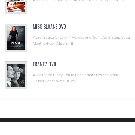
MISS SLOANE DVD
Avec Jessica Chastain, Mark Strong, Sam Waterston, Gugu
Mbatha-Raw, Alison Pill
FRANTZ DVD
Avec Pierre Niney, Paula Beer, Ernst Stötzner, Marie
Gruber, Johann von Bülow
Copyright Sortiesdvd © 2007-2022. Tous droits réservés.
|
DMCA