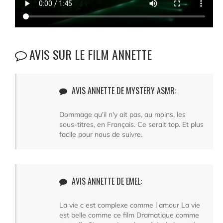
AVIS SUR LE FILM ANNETTE
AVIS ANNETTE DE MYSTERY ASMR:
Dommage qu'il n'y ait pas, au moins, les
sous-titres, en Français. Ce serait top. Et plus
facile pour nous de suivre.
AVIS ANNETTE DE EMEL:
La vie c est complexe comme l amour La vie
est belle comme ce film Dramatique comme