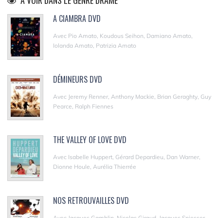
A VOIR DANS LE GENRE DRAME
A CIAMBRA DVD
Avec Pio Amato, Koudous Seihon, Damiano Amato,
Iolanda Amato, Patrizia Amato
DÉMINEURS DVD
Avec Jeremy Renner, Anthony Mackie, Brian Geraghty, Guy
Pearce, Ralph Fiennes
THE VALLEY OF LOVE DVD
Avec Isabelle Huppert, Gérard Depardieu, Dan Warner,
Dionne Houle, Aurélia Thierrée
NOS RETROUVAILLES DVD
Avec Jacques Gamblin, Nicolas Giraud, Jacques Spiesser