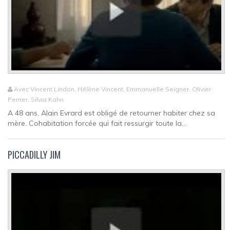
Avec Vincent Lindon, Hélène Vincent, Emmanuelle Seigner, Olivier
Perrier, Silvia Kahn
A 48 ans, Alain Evrard est obligé de retourner habiter chez sa
mère. Cohabitation forcée qui fait ressurgir toute la...
PICCADILLY JIM