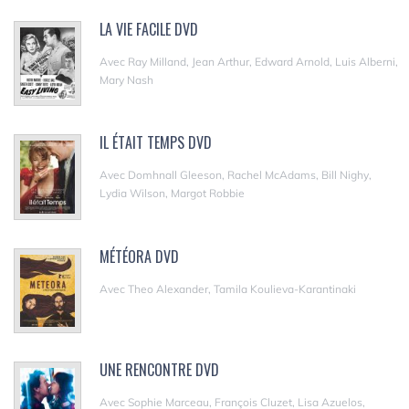
LA VIE FACILE DVD
Avec Ray Milland, Jean Arthur, Edward Arnold, Luis Alberni,
Mary Nash
IL ÉTAIT TEMPS DVD
Avec Domhnall Gleeson, Rachel McAdams, Bill Nighy,
Lydia Wilson, Margot Robbie
MÉTÉORA DVD
Avec Theo Alexander, Tamila Koulieva-Karantinaki
UNE RENCONTRE DVD
Avec Sophie Marceau, François Cluzet, Lisa Azuelos,