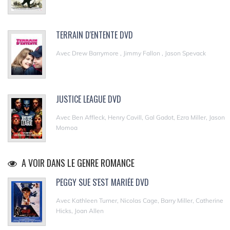
TERRAIN D'ENTENTE DVD
Avec Drew Barrymore , Jimmy Fallon , Jason Spevack
JUSTICE LEAGUE DVD
Avec Ben Affleck, Henry Cavill, Gal Gadot, Ezra Miller, Jason
Momoa
A VOIR DANS LE GENRE ROMANCE
PEGGY SUE S'EST MARIÉE DVD
Avec Kathleen Turner, Nicolas Cage, Barry Miller, Catherine
Hicks, Joan Allen