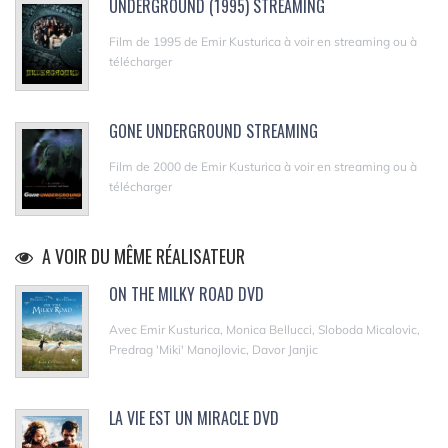
UNDERGROUND (1995) STREAMING
Film de 1995 de Emir Kusturica à voir en streaming ou à
télécharger
GONE UNDERGROUND STREAMING
Film de 2000 de Emir Kusturica à voir en streaming ou à
télécharger
A VOIR DU MÊME RÉALISATEUR
ON THE MILKY ROAD DVD
Avec Emir Kusturica, Monica Bellucci, Sloboda Micalovic,
Predrag 'Miki' Manojlovic, Davor Janjic
LA VIE EST UN MIRACLE DVD