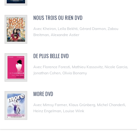
NOUS TROIS OU RIEN DVD
Avec Kheiron, Leïla Bekhti, Gérard Darmon, Zabou
Breitman, Alexandre Astier
DE PLUS BELLE DVD
Avec Florence Foresti, Mathieu Kassovitz, Nicole Garcia,
Jonathan Cohen, Olivia Bonamy
MORE DVD
Avec Mimsy Farmer, Klaus Grünberg, Michel Chanderli,
Heinz Engelman, Louise Wink