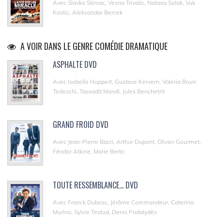
Avec Slavko Stimac, Vesna Trivalic, Natasa Solak, Vuk
Kostic, Aleksandar Bercek
A VOIR DANS LE GENRE COMÉDIE DRAMATIQUE
ASPHALTE DVD
Avec Isabelle Huppert, Gustave Kervern, Valeria Bruni
Tedeschi, Tassadit Mandi, Jules Benchetrit
GRAND FROID DVD
Avec Jean-Pierre Bacri, Arthur Dupont, Olivier Gourmet,
Féodor Atkine, Marie Berto
TOUTE RESSEMBLANCE... DVD
Avec Franck Dubosc, Jérôme Commandeur, Caterina
Murino, Sylvie Testud, Denis Podalydès